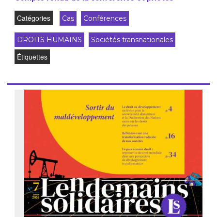
Catégories
Cas
Conférences
DROITS HUMAINS
Sociétés transnationales
Étiquettes