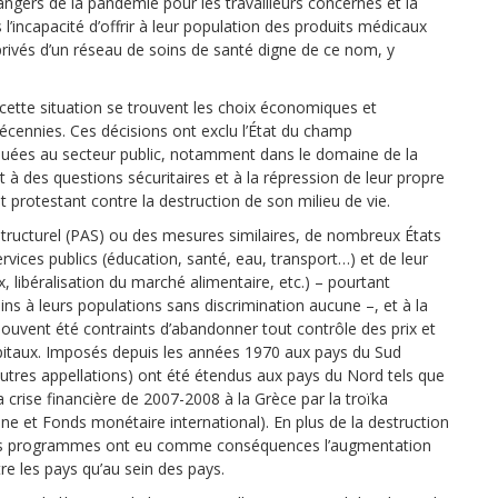
dangers de la pandémie pour les travailleurs concernés et la
’incapacité d’offrir à leur population des produits médicaux
 privés d’un réseau de soins de santé digne de ce nom, y
ette situation se trouvent les choix économiques et
 décennies. Ces décisions ont exclu l’État du champ
louées au secteur public, notamment dans le domaine de la
t à des questions sécuritaires et à la répression de leur propre
t protestant contre la destruction de son milieu de vie.
tructurel (PAS) ou des mesures similaires, de nombreux États
rvices publics (éducation, santé, eau, transport…) et de leur
 libéralisation du marché alimentaire, etc.) – pourtant
ins à leurs populations sans discrimination aucune –, et à la
 souvent été contraints d’abandonner tout contrôle des prix et
capitaux. Imposés depuis les années 1970 aux pays du Sud
autres appellations) ont été étendus aux pays du Nord tels que
crise financière de 2007-2008 à la Grèce par la troïka
et Fonds monétaire international). En plus de la destruction
e, ces programmes ont eu comme conséquences l’augmentation
tre les pays qu’au sein des pays.