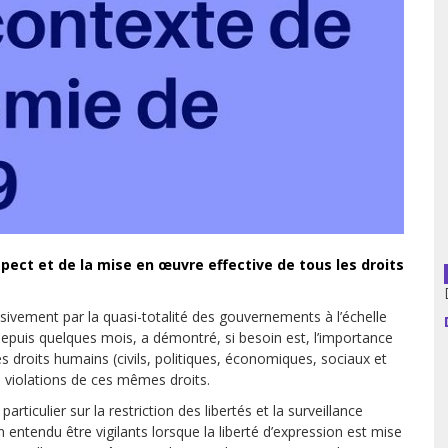
usion librairies
Cahiers critiques
Argentine
Bolivie
Brésil
Chili
Colombie
ect et de la mise en œuvre effective de tous les droits
Cuba
sivement par la quasi-totalité des gouvernements à l’échelle
epuis quelques mois, a démontré, si besoin est, l’importance
Equateur
s droits humains (civils, politiques, économiques, sociaux et
 violations de ces mêmes droits.
Espagne
rticulier sur la restriction des libertés et la surveillance
France
n entendu être vigilants lorsque la liberté d’expression est mise