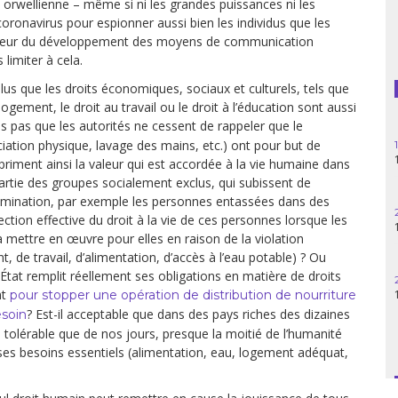
 orwellienne – même si ni les grandes puissances ni les
ronavirus pour espionner aussi bien les individus que les
Guatemala
 faveur du développement des moyens de communication
limiter à cela.
Haïti
us que les droits économiques, sociaux et culturels, tels que
Madagascar
u logement, le droit au travail ou le droit à l’éducation sont aussi
ns pas que les autorités ne cessent de rappeler que le
Nigeria
ciation physique, lavage des mains, etc.) ont pour but de
xpriment ainsi la valeur qui est accordée à la vie humaine dans
partie des groupes socialement exclus, qui subissent de
Palestine
tamination, par exemple les personnes entassées dans des
ection effective du droit à la vie de ces personnes lorsque les
Pérou
 mettre en œuvre pour elles en raison de la violation
, de travail, d’alimentation, d’accès à l’eau potable) ? Ou
Syrie
État remplit réellement ses obligations en matière de droits
nt
pour stopper une opération de distribution de nourriture
Turquie
? Est-il acceptable que dans des pays riches des dizaines
esoin
l tolérable que de nos jours, presque la moitié de l’humanité
Venezuela
e ses besoins essentiels (alimentation, eau, logement adéquat,