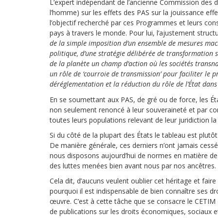
L’expert indépendant de l’ancienne Commission des d
l’homme) sur les effets des PAS sur la jouissance eff
l’objectif recherché par ces Programmes et leurs co
pays à travers le monde. Pour lui, l’ajustement structu
de la simple imposition d’un ensemble de mesures macro
politique, d’une stratégie délibérée de transformation so
de la planète un champ d’action où les sociétés transna
un rôle de ‘courroie de transmission’ pour faciliter le 
déréglementation et la réduction du rôle de l’État dan
En se soumettant aux PAS, de gré ou de force, les Éta
non seulement renoncé à leur souveraineté et par con
toutes leurs populations relevant de leur juridiction l
Si du côté de la plupart des États le tableau est plutô
De manière générale, ces derniers n’ont jamais cessé de
nous disposons aujourd’hui de normes en matière de d
des luttes menées bien avant nous par nos ancêtres.
Cela dit, d’aucuns veulent oublier cet héritage et faire
pourquoi il est indispensable de bien connaître ses dro
œuvre. C’est à cette tâche que se consacre le CETIM d
de publications sur les droits économiques, sociaux e