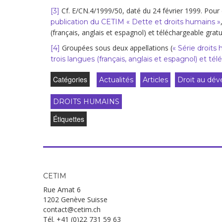
Cf. E/CN.4/1999/50, daté du 24 février 1999. Pour 
[3]
publication du CETIM « Dette et droits humains »
(français, anglais et espagnol) et téléchargeable grat
Groupées sous deux appellations (
[4]
« Série droits 
trois langues (français, anglais et espagnol) et t
Catégories
Actualités
Articles
Droit au dé
DROITS HUMAINS
Étiquettes
CETIM
Rue Amat 6
1202 Genève Suisse
contact@cetim.ch
Tél. +41 (0)22 731 59 63