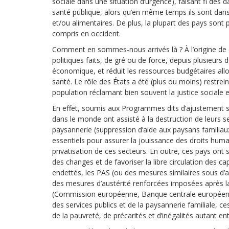
sociale dans une situation d’urgence), faisant fi des 
santé publique, alors qu’en même temps ils sont dans l
et/ou alimentaires. De plus, la plupart des pays sont
compris en occident.
Comment en sommes-nous arrivés là ? À l’origine de c
politiques faits, de gré ou de force, depuis plusieurs
économique, et réduit les ressources budgétaires al
santé. Le rôle des États a été (plus ou moins) restrein
population réclamant bien souvent la justice sociale e
En effet, soumis aux Programmes dits d’ajustement s
dans le monde ont assisté à la destruction de leurs se
paysannerie (suppression d’aide aux paysans familiaux,
essentiels pour assurer la jouissance des droits huma
privatisation de ces secteurs. En outre, ces pays ont
des changes et de favoriser la libre circulation des 
endettés, les PAS (ou des mesures similaires sous d’
des mesures d’austérité renforcées imposées après la 
(Commission européenne, Banque centrale européenne 
des services publics et de la paysannerie familial
de la pauvreté, de précarités et d’inégalités autant en