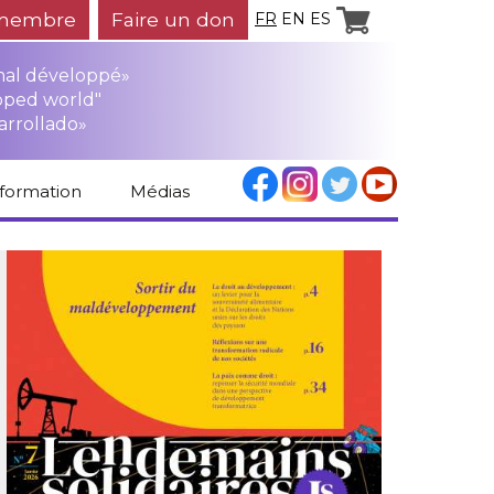
membre
Faire un don
FR
EN
ES
mal développé»
oped world"
arrollado»
nformation
Médias
Espace médias
Revue de presse