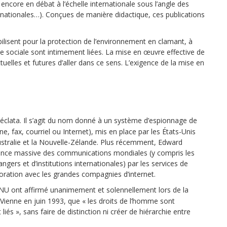
ncore en débat à l’échelle internationale sous l’angle des
snationales…). Conçues de manière didactique, ces publications
lisent pour la protection de l’environnement en clamant, à
tice sociale sont intimement liées. La mise en œuvre effective de
elles et futures d’aller dans ce sens. L’exigence de la mise en
éclata. Il s’agit du nom donné à un système d’espionnage de
, fax, courriel ou Internet), mis en place par les États-Unis
ustralie et la Nouvelle-Zélande. Plus récemment, Edward
lance massive des communications mondiales (y compris les
rs et d’institutions internationales) par les services de
oration avec les grandes compagnies d’internet.
’ONU ont affirmé unanimement et solennellement lors de la
Vienne en juin 1993, que « les droits de l’homme sont
liés », sans faire de distinction ni créer de hiérarchie entre