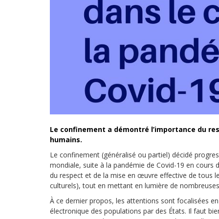
Droit au
développement
Diff
Par pays
Déclarations à l’ONU
Conférences
Archives à
disposition
Le confinement a démontré l’importance du resp
humains.
Le confinement (généralisé ou partiel) décidé progres
mondiale, suite à la pandémie de Covid-19 en cours d
du respect et de la mise en œuvre effective de tous le
culturels), tout en mettant en lumière de nombreuses
À ce dernier propos, les attentions sont focalisées en pa
électronique des populations par des États. Il faut bie