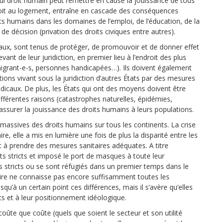
eul droit humain peut remettre en cause la jouissance de tous
u droit au logement, entraîne en cascade des conséquences
ts humains dans les domaines de l’emploi, de l’éducation, de la
 de décision (privation des droits civiques entre autres).
aux, sont tenus de protéger, de promouvoir et de donner effet
ant de leur juridiction, en premier lieu à l’endroit des plus
migrant-e-s, personnes handicapées…). Ils doivent également
tions vivant sous la juridiction d’autres États par des mesures
dicaux. De plus, les États qui ont des moyens doivent être
différentes raisons (catastrophes naturelles, épidémies,
ssurer la jouissance des droits humains à leurs populations.
 massives des droits humains sur tous les continents. La crise
re, elle a mis en lumière une fois de plus la disparité entre les
et à prendre des mesures sanitaires adéquates. A titre
s stricts et imposé le port de masques à toute leur
 stricts ou se sont réfugiés dans un premier temps dans le
aire ne connaisse pas encore suffisamment toutes les
qu’à un certain point ces différences, mais il s’avère qu’elles
ts et à leur positionnement idéologique.
coûte que coûte (quels que soient le secteur et son utilité