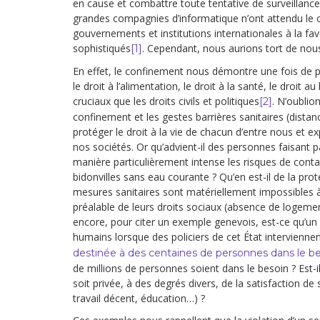
en cause et combattre toute tentative de surveillance
grandes compagnies d’informatique n’ont attendu le co
gouvernements et institutions internationales à la
sophistiqués
. Cependant, nous aurions tort de nous 
[1]
En effet, le confinement nous démontre une fois de pl
le droit à l’alimentation, le droit à la santé, le droit a
cruciaux que les droits civils et politiques
. N’oublio
[2]
confinement et les gestes barrières sanitaires (distan
protéger le droit à la vie de chacun d’entre nous et e
nos sociétés. Or qu’advient-il des personnes faisant 
manière particulièrement intense les risques de con
bidonvilles sans eau courante ? Qu’en est-il de la prot
mesures sanitaires sont matériellement impossibles à
préalable de leurs droits sociaux (absence de logement
encore, pour citer un exemple genevois, est-ce qu’un 
humains lorsque des policiers de cet État intervienne
destinée à des centaines de personnes dans le b
de millions de personnes soient dans le besoin ? Est-i
soit privée, à des degrés divers, de la satisfaction d
travail décent, éducation…) ?