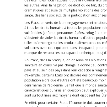
Ces exemples nous rappellent que la violation d’un s
les autres. Ainsi la négation, de droit ou de fait, d
dramatiques et cause de multiples violations des droi
santé, des liens sociaux, de la participation aux prises
Les États, en vertu de leurs engagements internation
à tous les droits humains à toutes les populations relev
vulnérables (enfants, personnes âgées, réfugié-e-s, 
s’abstenir de violer les droits humains d’autres popula
telles qu’embargo sur les produits alimentaires ou mé
solidaires avec ceux qui sont dans l’incapacité, pour 
manque de ressources ou capacité technique, etc.) d’a
Pourtant, dans la pratique, on observe des violations
sanitaire en cours n’a pas changé la donne ; au contrai
pays et au sein des pays dans leur capacité à réagir 
d’exemple, certains États ont déclaré des confinement
population alors que d’autres ont été beaucoup moins
déni même de l’épidémie. Le fait que le monde sanit
caractéristiques du virus en question peut expliquer jus
sont surtout liées aux moyens dont disposent les Éta
En effet, pour certains États, l’économie doit tourner 