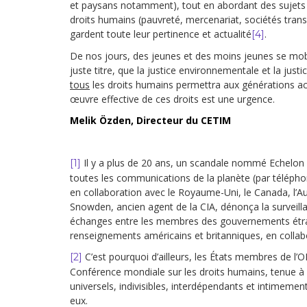
et paysans notamment), tout en abordant des sujets e
droits humains (pauvreté, mercenariat, sociétés tran
gardent toute leur pertinence et actualité
.
[4]
De nos jours, des jeunes et des moins jeunes se mobi
juste titre, que la justice environnementale et la jus
tous
les droits humains permettra aux générations actu
œuvre effective de ces droits est une urgence.
Melik Özden, Directeur du CETIM
Il y a plus de 20 ans, un scandale nommé Echelon 
[1]
toutes les communications de la planète (par téléphone
en collaboration avec le Royaume-Uni, le Canada, l’A
Snowden, ancien agent de la CIA, dénonça la surveil
échanges entre les membres des gouvernements étrange
renseignements américains et britanniques, en collab
C’est pourquoi d’ailleurs, les États membres de l
[2]
Conférence mondiale sur les droits humains, tenue à 
universels, indivisibles, interdépendants et intimement 
eux.