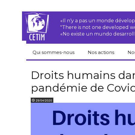
«Il n‘y a pas un monde dével
"There is not one developed 
«No existe un mundo desarroll
Qui sommes-nous
Nos actions
No
CETIM
Droits des
Cat
paysan.nes
du
Droits humains dan
Équipe
pandémie de Covid
Sociétés
Pub
transnationales
Newsletters
Pen
29/04/2020
Justice
de
Rapports d’activités
environnementale
Hor
Statuts
Droits économiques,
sociaux et culturels
Pub
hu