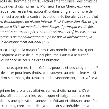
roits de l’homme de l’ONU (actuellement Conseil des droits de
ective des droits humains, Monsieur Fantu Cheru, explique
nséquences ressenties aujourd’hui dans un grand nombre de
rel, qui a permis la contre-révolution néolibérale, va :
« au-delà
-économiques au niveau interne. Il est l’expression d’un projet
ciale à l’échelle mondiale, dont l’objectif principal est de faire
tionales pourront opérer en toute sécurité. Bref, les PAS jouent
processus de mondialisation qui passe par la libéralisation, la
s le développement national.
»
[3]
ts (il s’agit de la majorité des États membres de l’ONU) ont
séquent à celle de leurs peuples, mais aussi à assurer à
a jouissance de tous les droits humains.
t sombre, qu’en est-il du côté des peuples et des citoyen-ne-s ?
 lutter pour leurs droits, bien souvent au prix de leur vie. Si
roits humains, du travail et de l’environnement, c’est grâce à
 primer les droits des affaires sur les droits humains. C’est
its, afin de pouvoir les revendiquer et exiger leur mise en
epuis une quinzaine d’années en éditant et diffusant une série
t culturels, concernant des groupes dits vulnérables (migrants