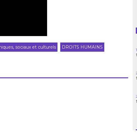
Guatemala
Haïti
Madagascar
ques, sociaux et culturels
DROITS HUMAINS
Nigeria
Palestine
Pérou
Syrie
Turquie
Venezuela