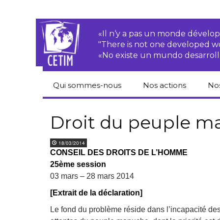
«Il n‘y a pas un monde dével
"There is not one developed 
«No existe un mundo desarroll
Qui sommes-nous
Nos actions
No
CETIM
Droits des
Cat
paysan.nes
du
Droit du peuple m
Équipe
Sociétés
Pub
18/03/2014
transnationales
Newsletters
CONSEIL DES DROITS DE L’HOMME
Pen
25ème session
Justice
de
Rapports d’activités
environnementale
03 mars – 28 mars 2014
Hor
[Extrait de la déclaration]
Statuts
Droits économiques,
sociaux et culturels
Le fond du problème réside dans l’incapacité des 
Pub
hu