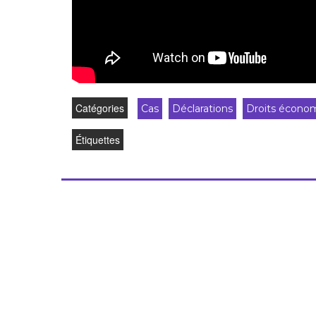
Catégories
Cas
Déclarations
Droits économi
Étiquettes