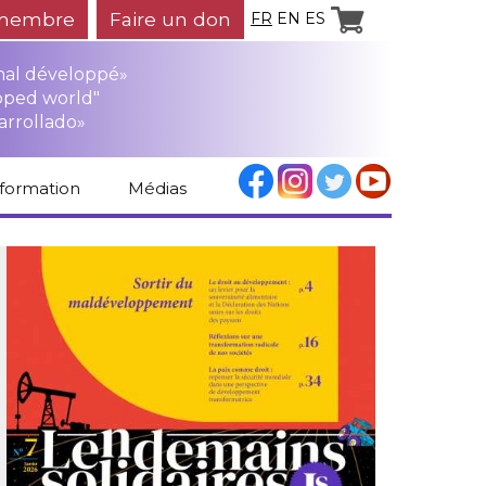
membre
Faire un don
FR
EN
ES
mal développé»
oped world"
arrollado»
nformation
Médias
Espace médias
Revue de presse