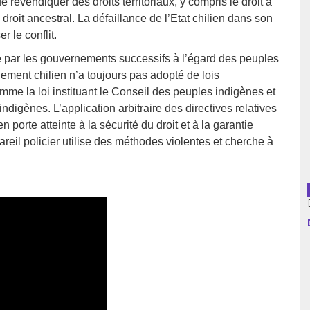
 revendiquer des droits territoriaux, y compris le droit à
 droit ancestral. La défaillance de l’Etat chilien dans son
usion librairies
Cahiers critiques
r le conflit.
Argentine
e par les gouvernements successifs à l’égard des peuples
ement chilien n’a toujours pas adopté de lois
Bolivie
mme la loi instituant le Conseil des peuples indigènes et
digènes. L’application arbitraire des directives relatives
Brésil
ien porte atteinte à la sécurité du droit et à la garantie
reil policier utilise des méthodes violentes et cherche à
Chili
Colombie
Cuba
Equateur
Espagne
France