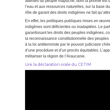
attentes du peuple mapuche, dont la priorité est de
Droit au
développement
l’eau et aux ressources naturelles, sur la base du
Diff
rôle de garant des droits indigènes ne fait qu’attise
Par pays
En effet, les politiques publiques mises en œuvr
indigènes sont déficientes ou inadaptées. Le parl
Déclarations à l’ONU
garantissant les droits des peuples indigènes, co
la reconnaissance constitutionnelle des peuples in
Conférences
à la loi antiterroriste par le pouvoir judiciaire chil
d’une procédure et d’un procès équitables. L’appa
Archives à
disposition
militariser la région de l’Araucanie.
Lire la déclaration orale du CETIM