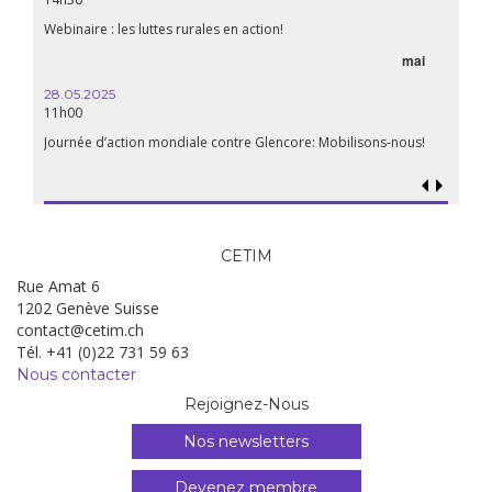
aliment
Webinaire : les luttes rurales en action!
mai
15.04.
18h30
28.05.2025
11h00
Les mul
Quels e
Journée d’action mondiale contre Glencore: Mobilisons-nous!
CETIM
Rue Amat 6
1202 Genève Suisse
contact@cetim.ch
Tél. +41 (0)22 731 59 63
Nous contacter
Rejoignez-Nous
Nos newsletters
Devenez membre