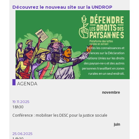
Découvrez le nouveau site sur la UNDROP
AGENDA
novembre
21.05.
20h00
19.11.2025
18h30
Premiè
Conférence : mobiliser les DESC pour la justice sociale
06.05.
juin
14:30
25.06.2025
WEBINA
14h30