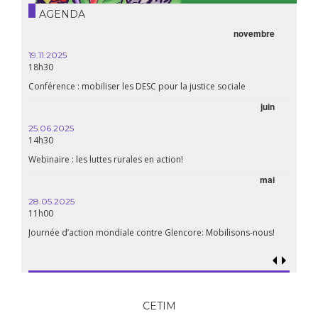
AGENDA
novembre
21.05.
20h00
19.11.2025
18h30
Premiè
Conférence : mobiliser les DESC pour la justice sociale
06.05.
juin
14:30
25.06.2025
WEBINA
14h30
aliment
Webinaire : les luttes rurales en action!
mai
15.04.
18h30
28.05.2025
11h00
Les mul
Quels e
Journée d’action mondiale contre Glencore: Mobilisons-nous!
CETIM