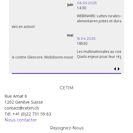
06.05.2025
14:30
WEBINAIRE: Luttes rurales en action. Pour des systèmes
alimentaires justes et durables!
avril
15.04.2025
18h30
Les multinationales au coeur d’un nouvel âge de l’impérialisme.
Quels enjeux pour leur régulation ?
CETIM
Rue Amat 6
1202 Genève Suisse
contact@cetim.ch
Tél. +41 (0)22 731 59 63
Nous contacter
Rejoignez-Nous