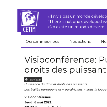
«Il n‘y a pas un monde dével
"There is not one developed 
«No existe un mundo desarroll
Qui sommes-nous
Nos actions
No
CETIM
Droits des
Cat
paysan.nes
du
Visioconférence: P
Équipe
droits des puissant
Sociétés
Pub
transnationales
Newsletters
Pen
18/05/2021
Justice
de
Puissance du droit et droits des puissants.
Rapports d’activités
environnementale
Les traités européens et « eurafricains » sous la loupe
Hor
Statuts
Droits économiques,
Visioconférence
sociaux et culturels
Pub
Jeudi 6 mai 2021
hu