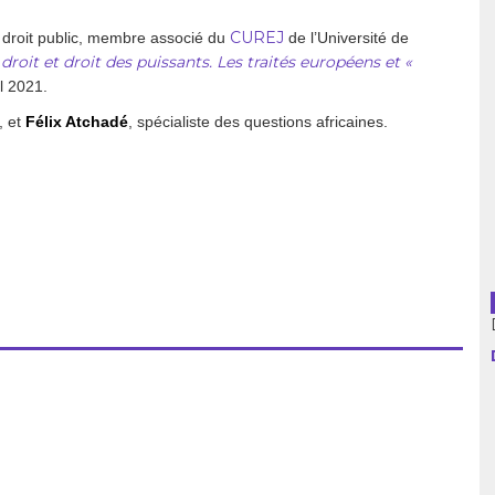
CUREJ
 droit public, membre associé du
de l’Université de
usion librairies
Cahiers critiques
roit et droit des puissants. Les traités européens et «
Argentine
il 2021.
, et
Félix Atchadé
, spécialiste des questions africaines.
Bolivie
Brésil
Chili
Colombie
Cuba
Equateur
Espagne
France