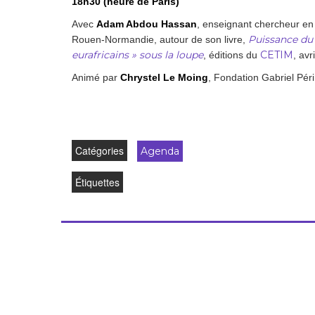
18h30 (heure de Paris)
Droit au
développement
Avec
Adam Abdou Hassan
, enseignant chercheur en
Diff
Puissance du d
Rouen-Normandie, autour de son livre,
Par pays
eurafricains » sous la loupe
CETIM
, éditions du
, avr
Animé par
Chrystel Le Moing
, Fondation Gabriel Péri
Déclarations à l’ONU
Conférences
Archives à
Catégories
Agenda
disposition
Étiquettes