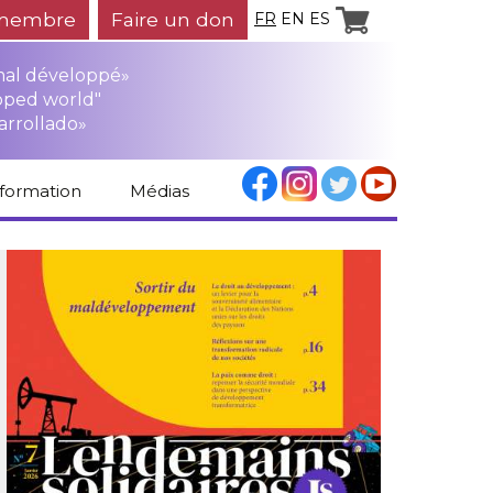
membre
Faire un don
FR
EN
ES
mal développé»
oped world"
arrollado»
nformation
Médias
Espace médias
Revue de presse