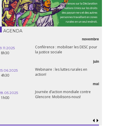
AGENDA
novembre
Conférence : mobiliser les DESC pour
19.11.2025
la justice sociale
18h30
juin
Webinaire : les luttes rurales en
25.06.2025
action!
14h30
mai
Journée d’action mondiale contre
28.05.2025
Glencore: Mobilisons-nous!
11h00