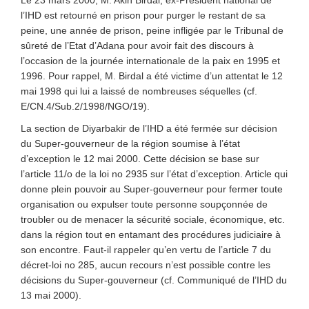
Le 23 mars 2000, M. Akin Birdal, ex-Président national de
l’IHD est retourné en prison pour purger le restant de sa
peine, une année de prison, peine infligée par le Tribunal de
sûreté de l’Etat d’Adana pour avoir fait des discours à
l’occasion de la journée internationale de la paix en 1995 et
1996. Pour rappel, M. Birdal a été victime d’un attentat le 12
mai 1998 qui lui a laissé de nombreuses séquelles (cf.
E/CN.4/Sub.2/1998/NGO/19).
La section de Diyarbakir de l’IHD a été fermée sur décision
du Super-gouverneur de la région soumise à l’état
d’exception le 12 mai 2000. Cette décision se base sur
l’article 11/o de la loi no 2935 sur l’état d’exception. Article qui
donne plein pouvoir au Super-gouverneur pour fermer toute
organisation ou expulser toute personne soupçonnée de
troubler ou de menacer la sécurité sociale, économique, etc.
dans la région tout en entamant des procédures judiciaire à
son encontre. Faut-il rappeler qu’en vertu de l’article 7 du
décret-loi no 285, aucun recours n’est possible contre les
décisions du Super-gouverneur (cf. Communiqué de l’IHD du
13 mai 2000).