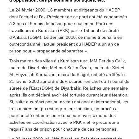
d’opposition, des prisonniers politiques, etc.
Le 24 février 2000, 16 membres et dirigeants du HADEP
dont l’actuel et l’ex-Président de ce parti ont été condamnés
à 3 ans et 9 mois de prison pour soutien au Parti des
travailleurs du Kurdistan (PKK) par le Tribunal de sûreté
d’Ankara (DGM). Le 1er juin 2000, ce même tribunal a en
outrecondamné l’actuel président du HADEP à un an de
prison pour « propagande séparatiste ».
Trois maires des villes du Kurdistan turc, MM Feridun Celik,
maire de Diyarbakir, Mehmet Selim Özalp, maire de Siirt et
M. Feyzullah Karaaslan, maire de Bingöl, ont été arrêtés le
21 février 2000 sur ordre duProcureur en chef du Tribunal de
sûreté de l’Etat (DGM) de Diyarbakir. Relâchés une semaine
après, ils ont déclaré avoir été torturés durant leur détention.
Si, suite aux réactions au niveau national et international, les
trois maires ont pu réintégrer leur fonction, un procès a
pourtantété entamé contre eux pour avoir « mené des
activités en coordination avec le PKK » et le procureur a
requis7 ans de prison pour chacune de ces personnes.