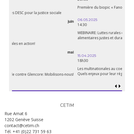
Première du biopic « Fanon »
06.05.2025
14:30
WEBINAIRE: Luttes rurales en action. Pour des systèmes
alimentaires justes et durables!
avril
15.04.2025
18h30
Les multinationales au coeur d’un nouvel âge de l’impérialisme.
Quels enjeux pour leur régulation ?
CETIM
Rue Amat 6
1202 Genève Suisse
contact@cetim.ch
Tél. +41 (0)22 731 59 63