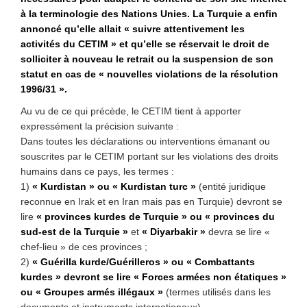
à la terminologie des Nations Unies. La Turquie a enfin
annoncé qu’elle allait « suivre attentivement les
activités du CETIM » et qu’elle se réservait le droit de
solliciter à nouveau le retrait ou la suspension de son
statut en cas de « nouvelles violations de la résolution
1996/31 ».
Au vu de ce qui précède, le CETIM tient à apporter
expressément la précision suivante :
Dans toutes les déclarations ou interventions émanant ou
souscrites par le CETIM portant sur les violations des droits
humains dans ce pays, les termes :
1)
« Kurdistan » ou « Kurdistan turc »
(entité juridique
reconnue en Irak et en Iran mais pas en Turquie) devront se
lire
« provinces kurdes de Turquie » ou « provinces du
sud-est de la Turquie »
et
« Diyarbakir »
devra se lire «
chef-lieu » de ces provinces ;
2)
« Guérilla kurde/Guérilleros » ou « Combattants
kurdes » devront se lire « Forces armées non étatiques »
ou « Groupes armés illégaux »
(termes utilisés dans les