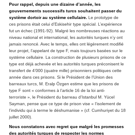
Pour rappel, depuis une dizaine d’année, les
gouvernements successifs turcs souhaitent passer du
système dortoir au système cellulaire.
Le prototype de
ces prisons était celui d’Eskisehir type spécial. L’expérience
fut un échec (1991-92). Malgré les nombreuses réactions au
niveau national et international, les autorités turques n’y ont
jamais renoncé. Avec le temps, elles ont légèrement modifié
leur projet, l’appelant de type F, mais toujours basées sur le
système cellulaire. La construction de plusieurs prisons de ce
type est déjà achevée et les autorités turques préconisent le
transfert de 4’000 (quatre mille) prisonniers politiques cette
année dans ces prisons. Si le Président de l’Union des
barreaux turcs, M. Eralp Özgen estime que les prisons de
type F sont « conformes à l’article 16 de la loi anti-
terroriste », le Président du barreau d’Istanbul M. Yücel
Sayman, pense que ce type de prison vise « l’isolement de
l’individu qui à terme le déshumanise » (cf. Cumhuriyet du 18
juillet 2000).
Nous constatons avec regret que malgré les promesses
des autorités turques de respecter les normes