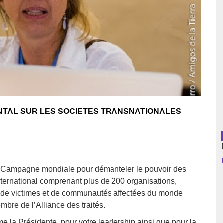
usion librairies
Cahiers critiques
Argentine
Bolivie
Brésil
Chili
TAL SUR LES SOCIETES TRANSNATIONALES
Colombie
Cuba
a Campagne mondiale pour démanteler le pouvoir des
Equateur
 international comprenant plus de 200 organisations,
Espagne
 de victimes et de communautés affectées du monde
re de l’Alliance des traités.
France
e la Présidente, pour votre leadership ainsi que pour la