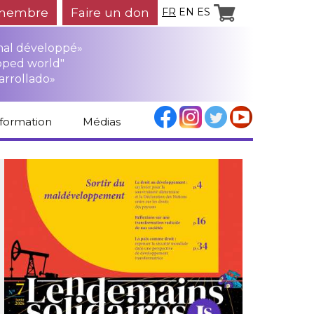
membre
Faire un don
FR
EN
ES
mal développé»
oped world"
arrollado»
nformation
Médias
Espace médias
Revue de presse