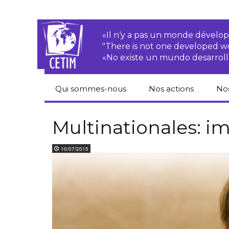
«Il n‘y a pas un monde dével
"There is not one developed 
«No existe un mundo desarroll
Qui sommes-nous
Nos actions
No
CETIM
Droits des
Cat
paysan.nes
du
Multinationales: i
Équipe
Sociétés
Pub
10/07/2015
transnationales
Newsletters
Pen
Justice
de
Rapports d’activités
environnementale
Hor
Statuts
Droits économiques,
sociaux et culturels
Pub
hu