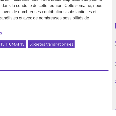
uve dans la conduite de cette réunion. Cette semaine, nous
Guatemala
he, avec de nombreuses contributions substantielles et
 panélistes et avec de nombreuses possibilités de
Haïti
Madagascar
s
Nigeria
TS HUMAINS
Sociétés transnationales
Palestine
Pérou
Syrie
Turquie
Venezuela