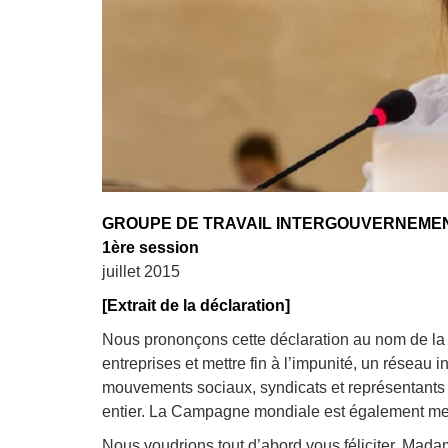
Droit au
développement
Diff
Par pays
Déclarations à l’ONU
Conférences
Archives à
disposition
GROUPE DE TRAVAIL INTERGOUVERNEMEN
1ère session
juillet 2015
[Extrait de la déclaration]
Nous prononçons cette déclaration au nom de l
entreprises et mettre fin à l’impunité, un réseau
mouvements sociaux, syndicats et représentants
entier. La Campagne mondiale est également memb
Nous voudrions tout d’abord vous féliciter, Madam