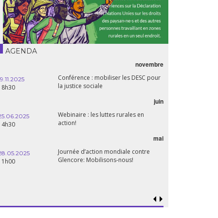
AGENDA
novembre
Conférence : mobiliser les DESC pour
19.11.2025
la justice sociale
18h30
juin
Webinaire : les luttes rurales en
25.06.2025
action!
14h30
mai
Journée d’action mondiale contre
28.05.2025
Glencore: Mobilisons-nous!
11h00