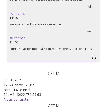
06.05.
juin
14:30
25.06.2025
WEBINA
14h30
aliment
Webinaire : les luttes rurales en action!
mai
15.04.
18h30
28.05.2025
11h00
Les mul
Quels e
Journée d’action mondiale contre Glencore: Mobilisons-nous!
CETIM
Rue Amat 6
1202 Genève Suisse
contact@cetim.ch
Tél. +41 (0)22 731 59 63
Nous contacter
CETIM