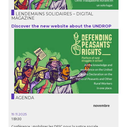
LENDEMAINS SOLIDAIRES – DIGITAL
MAGAZINE
Discover the new website about the UNDROP
AGENDA
novembre
21.05.
20h00
19.11.2025
18h30
Premiè
Conférence : mobiliser les DESC pour la justice sociale