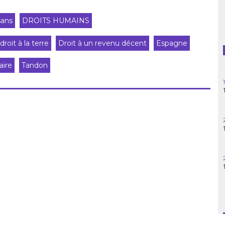
Guatemala
sans
DROITS HUMAINS
Haïti
droit à la terre
Droit à un revenu décent
Espagne
Madagascar
aire
Tandon
Nigeria
Palestine
Pérou
Syrie
Turquie
Venezuela