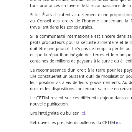
Droit au
tous prononcés en faveur de la reconnaissance de la t
développement
Diff
Et les États discutent actuellement d'une propositio
au Conseil des droits de l'homme concernant la D
Par pays
travaillant dans les zones rurales.
Déclarations à l’ONU
Si la communauté internationale est sincère dans s
petits producteurs pour la sécurité alimentaire et le d
Conférences
doit être une priorité. Il n'y pas de temps à perdre 
et que la répartition inégale des terres et le man
Archives à
centaines de millions de paysans à la survie ou à l'exil 
disposition
La reconnaissance d'un droit à la terre pour les pays
Elle constituerait un puissant outil de mobilisation p
leur position vis-à-vis de leurs gouvernements. Au-
droit et les dispositions concernant sa mise en œuv
Le CETIM revient sur ces différents enjeux dans ce n
nouvelle publication.
Lire l'intégralité du bulletin
.
ici
Retrouvez les précédents bulletins du CETIM
.
ici