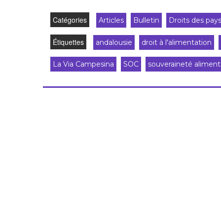
Catégories
Articles
Bulletin
Droits des pay
Étiquettes
andalousie
droit à l'alimentation
La Via Campesina
SOC
souveraineté aliment