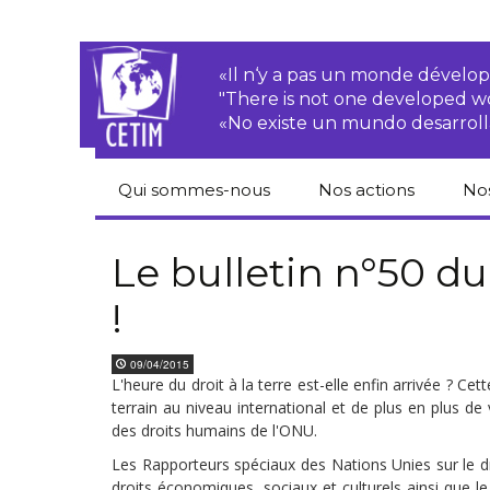
«Il n‘y a pas un monde dével
"There is not one developed 
«No existe un mundo desarroll
Qui sommes-nous
Nos actions
No
CETIM
Droits des
Cat
paysan.nes
du
Le bulletin n°50 d
Équipe
!
Sociétés
Pub
transnationales
Newsletters
Pen
09/04/2015
Justice
de
L'heure du droit à la terre est-elle enfin arrivée ? 
Rapports d’activités
environnementale
terrain au niveau international et de plus en plus de
Hor
des droits humains de l'ONU.
Statuts
Droits économiques,
sociaux et culturels
Les Rapporteurs spéciaux des Nations Unies sur le dro
Pub
hu
droits économiques, sociaux et culturels ainsi que l