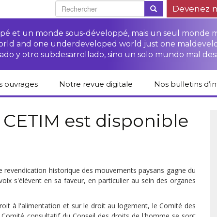
Devenez 
oppé et un monde sous-développé, mais un seul monde 
world and one underdeveloped world just one maldevel
ado y otro subdesarrollado, sino un solo mundo mal des
s ouvrages
Notre revue digitale
Nos bulletins d’i
alogue des livres
Campagne
Une revue digitale
 CETIM
“Protéger les droits
pour un autre
u CETIM est disponible
des paysan.nes”
développement
liCETIM
Campagne Stop à
Accès à la justice
l’impunité des
Lendemains
pour les paysan.nes
sociétés
solidaires dans les
sées d’hier pour
transnationales (STN)
médias
main
Autres documents
Cette revendication historique des mouvements paysans gagne du
Fiches de formation
et liens
sur les droits des
Accès à la justice
 voix s'élèvent en sa faveur, en particulier au sein des organes
s-série
paysan.nes
pour les victimes des
STN
it à l'alimentation et sur le droit au logement, le Comité des
lications droits
Collection droits
mains
humains
e Comité consultatif du Conseil des droits de l'homme se sont