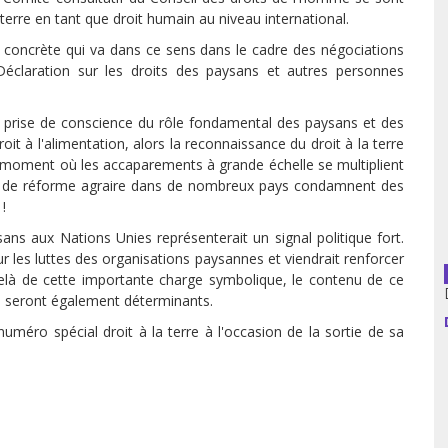
erre en tant que droit humain au niveau international.
usion librairies
Cahiers critiques
n concrète qui va dans ce sens dans le cadre des négociations
éclaration sur les droits des paysans et autres personnes
Argentine
Bolivie
a prise de conscience du rôle fondamental des paysans et des
roit à l'alimentation, alors la reconnaissance du droit à la terre
Brésil
au moment où les accaparements à grande échelle se multiplient
que de réforme agraire dans de nombreux pays condamnent des
Chili
!
ans aux Nations Unies représenterait un signal politique fort.
Colombie
our les luttes des organisations paysannes et viendrait renforcer
delà de cette importante charge symbolique, le contenu de ce
Cuba
re seront également déterminants.
uméro spécial droit à la terre à l'occasion de la sortie de sa
Equateur
Espagne
France