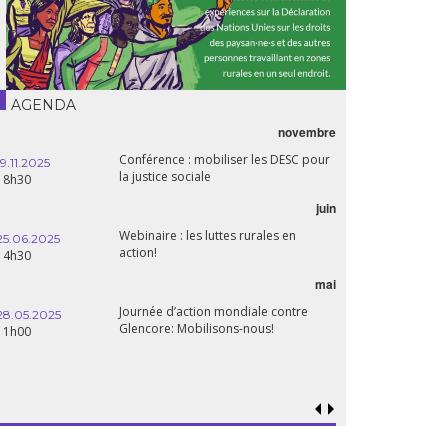
AGENDA
novembre
Conférence : mobiliser les DESC pour
19.11.2025
la justice sociale
18h30
juin
Webinaire : les luttes rurales en
25.06.2025
action!
14h30
mai
Journée d’action mondiale contre
28.05.2025
Glencore: Mobilisons-nous!
11h00