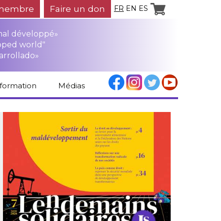
membre
Faire un don
FR
EN
ES
mal développé»
oped world"
arrollado»
nformation
Médias
Espace médias
Revue de presse