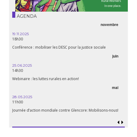
AGENDA
novembre
21.05.
20h00
19.11.2025
18h30
Premiè
Conférence : mobiliser les DESC pour la justice sociale
06.05.
juin
14:30
25.06.2025
WEBINA
14h30
aliment
Webinaire : les luttes rurales en action!
mai
15.04.
18h30
28.05.2025
11h00
Les mul
Quels e
Journée d’action mondiale contre Glencore: Mobilisons-nous!