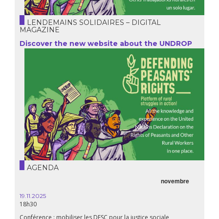
LENDEMAINS SOLIDAIRES – DIGITAL
MAGAZINE
Discover the new website about the UNDROP
AGENDA
novembre
21.05.
20h00
19.11.2025
18h30
Premiè
Conférence : mobiliser les DESC pour la justice sociale