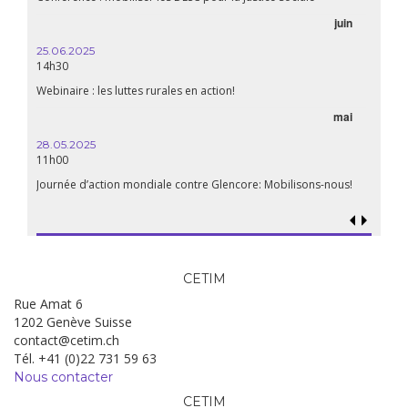
06.05.
juin
14:30
25.06.2025
WEBINA
14h30
aliment
Webinaire : les luttes rurales en action!
mai
15.04.
18h30
28.05.2025
11h00
Les mul
Quels e
Journée d’action mondiale contre Glencore: Mobilisons-nous!
CETIM
Rue Amat 6
1202 Genève Suisse
contact@cetim.ch
Tél. +41 (0)22 731 59 63
Nous contacter
CETIM