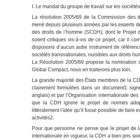
Droit au
I. Le mandat du groupe de travail sur les société
développement
Diff
La résolution 2005/69 de la Commission des d
Par pays
mené depuis plusieurs années par les experts de
des droits de l’homme (SCDH), dont le Projet
Déclarations à l’ONU
soient critiques vis-à-vis de ce projet, car il 
disposons d’aucun autre instrument de référence
Conférences
sociétés transnationales, nuisibles aux droits hu
La Résolution 2005/69 propose la nomination d’
Archives à
disposition
Global Compact, nous en traiterons plus loin.
La grande majorité des États membres de la CDH
clairement formulées dans un document1 sign
anglais) et par l’Organisation internationale d
que la CDH ignore le projet de normes adop
littéralement l’idée qu’il fusse possible de faire 
activités2.
Pour que personne ne pense que le projet de l
internationale en vigueur, la CDH a bien pris so