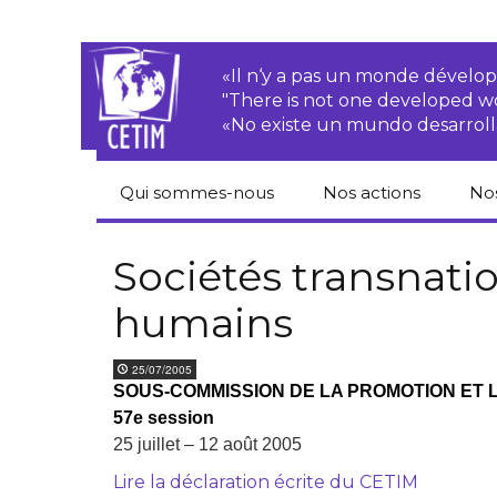
«Il n‘y a pas un monde dével
"There is not one developed 
«No existe un mundo desarroll
Qui sommes-nous
Nos actions
No
CETIM
Droits des
Cat
paysan.nes
du
Sociétés transnatio
Équipe
humains
Sociétés
Pub
transnationales
Newsletters
Pen
25/07/2005
Justice
de
SOUS-COMMISSION DE LA PROMOTION ET 
Rapports d’activités
environnementale
57e session
Hor
Statuts
Droits économiques,
25 juillet – 12 août 2005
sociaux et culturels
Pub
Lire la déclaration écrite du CETIM
hu