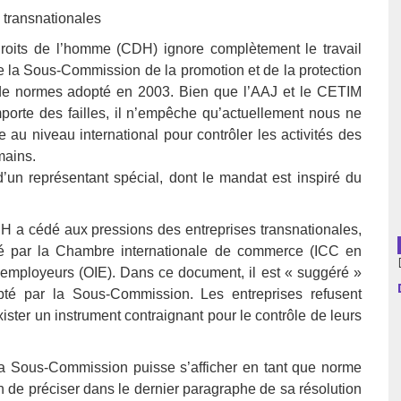
s transnationales
usion librairies
Cahiers critiques
roits de l’homme (CDH) ignore complètement le travail
Argentine
 la Sous-Commission de la promotion et de la protection
 de normes adopté en 2003. Bien que l’AAJ et le CETIM
Bolivie
comporte des failles, il n’empêche qu’actuellement nous ne
 au niveau international pour contrôler les activités des
Brésil
mains.
un représentant spécial, dont le mandat est inspiré du
Chili
Colombie
 a cédé aux pressions des entreprises transnationales,
é par la Chambre internationale de commerce (ICC en
Cuba
es employeurs (OIE). Dans ce document, il est « suggéré »
té par la Sous-Commission. Les entreprises refusent
Equateur
exister un instrument contraignant pour le contrôle de leurs
Espagne
a Sous-Commission puisse s’afficher en tant que norme
France
in de préciser dans le dernier paragraphe de sa résolution