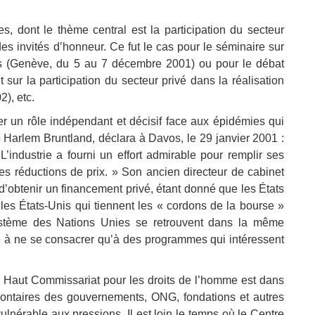
s, dont le thème central est la participation du secteur
des invités d’honneur. Ce fut le cas pour le séminaire sur
ées (Genève, du 5 au 7 décembre 2001) ou pour le débat
 sur la participation du secteur privé dans la réalisation
), etc.
er un rôle indépendant et décisif face aux épidémies qui
o Harlem Bruntland, déclara à Davos, le 29 janvier 2001 :
industrie a fourni un effort admirable pour remplir ses
s réductions de prix. » Son ancien directeur de cabinet
 d’obtenir un financement privé, étant donné que les États
 les États-Unis qui tiennent les « cordons de la bourse »
ystème des Nations Unies se retrouvent dans la même
ce à ne se consacrer qu’à des programmes qui intéressent
du Haut Commissariat pour les droits de l’homme est dans
olontaires des gouvernements, ONG, fondations et autres
ulnérable aux pressions. Il est loin le temps où le Centre