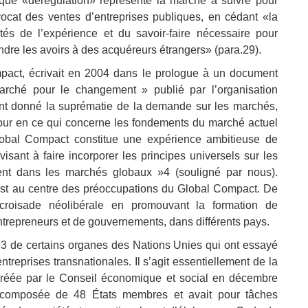
 que «dérégulation» représente la marche à suivre pour
’avocat des ventes d’entreprises publiques, en cédant «la
tés de l’expérience et du savoir-faire nécessaire pour
ndre les avoirs à des acquéreurs étrangers» (para.29).
mpact, écrivait en 2004 dans le prologue à un document
arché pour le changement » publié par l’organisation
étant donné la suprématie de la demande sur les marchés,
jour en ce qui concerne les fondements du marché actuel
 Global Compact constitue une expérience ambitieuse de
visant à faire incorporer les principes universels sur les
ment dans les marchés globaux »4 (souligné par nous).
est au centre des préoccupations du Global Compact. De
 croisade néolibérale en promouvant la formation de
trepreneurs et de gouvernements, dans différents pays.
93 de certains organes des Nations Unies qui ont essayé
entreprises transnationales. Il s’agit essentiellement de la
créée par le Conseil économique et social en décembre
it composée de 48 États membres et avait pour tâches