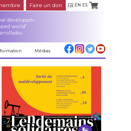
membre
Faire un don
FR
EN
ES
mal développé»
oped world"
arrollado»
nformation
Médias
Espace médias
Revue de presse