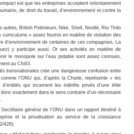
l Compact est que les entreprises acceptent volontairement
humains, de droit du travail, d’environnement et contre la
 autres, British Petroleum, Nike, Shell, Nestlé, Rio Tinto
« curriculums » assez fournis en matière de violation des
ère d’environnement de certaines de ces compagnies. La
ez) y participe aussi. Or ses activités en matière de
tenir le monopole sur l’eau potable sont assez connues,
ment au Chili3.
tés transnationales crée une dangereuse confusion entre
le comme l’ONU qui, d’après la Charte, représente « les
entités qui incarnent les intérêts privés d’une élite
a donc exactement dans le sens contraire d’un nécessaire
.
Secrétaire général de l’ONU dans un rapport destiné à
reprise et la privatisation au service de la croissance
2/428).