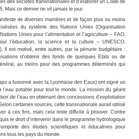
ivités des sociétés transnationales et d’élaborer un Code de
 Mais ce dernier ne vit jamais le jour.
anifeste de diverses manières et de façon plus ou moins
cialisées du système des Nations Unies (Organisation
tions Unies pour l’alimentation et l’agriculture – FAO,
ur l’éducation, la science et la culture – UNESCO,
). Il est motivé, entre autres, par la pénurie budgétaire :
isations d’obtenir des fonds de quelques Etats ou de
 général, au moins pour des programmes déterminés qui
qui a fusionné avec la Lyonnaise des Eaux) ont signé un
à l’eau potable pour tout le monde. La mission du géant
ibution de l’eau en obtenant des concessions d’exploitation
lon certaines sources, cette transnationale aurait utilisé
ver à ces fins, mais cela reste difficile à prouver. Contre
cquis le droit d’intervenir dans le programme hydrologique
mporte des études scientifiques et éducatives pour
ans tous les pays du monde.