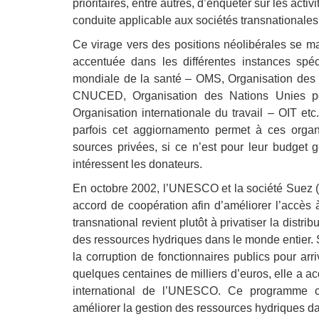
prioritaires, entre autres, d’enquêter sur les act
conduite applicable aux sociétés transnationales5.
Ce virage vers des positions néolibérales se m
accentuée dans les différentes instances spé
mondiale de la santé – OMS, Organisation des Na
CNUCED, Organisation des Nations Unies po
Organisation internationale du travail – OIT etc.
parfois cet aggiornamento permet à ces organ
sources privées, si ce n’est pour leur budget
intéressent les donateurs.
En octobre 2002, l’UNESCO et la société Suez (
accord de coopération afin d’améliorer l’accès 
transnational revient plutôt à privatiser la distr
des ressources hydriques dans le monde entier. Se
la corruption de fonctionnaires publics pour arri
quelques centaines de milliers d’euros, elle a a
international de l’UNESCO. Ce programme co
améliorer la gestion des ressources hydriques d