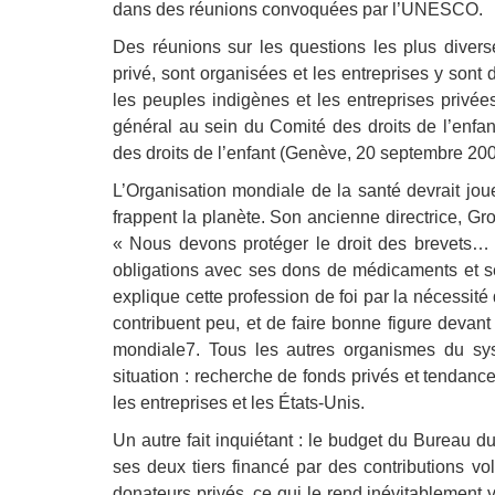
dans des réunions convoquées par l’UNESCO.
Des réunions sur les questions les plus diverse
privé, sont organisées et les entreprises y sont 
les peuples indigènes et les entreprises priv
général au sein du Comité des droits de l’enfant
des droits de l’enfant (Genève, 20 septembre 2002
L’Organisation mondiale de la santé devrait jou
frappent la planète. Son ancienne directrice, Gr
« Nous devons protéger le droit des brevets… L’
obligations avec ses dons de médicaments et se
explique cette profession de foi par la nécessité
contribuent peu, et de faire bonne figure devant
mondiale7. Tous les autres organismes du s
situation : recherche de fonds privés et tendan
les entreprises et les États-Unis.
Un autre fait inquiétant : le budget du Bureau 
ses deux tiers financé par des contributions v
donateurs privés, ce qui le rend inévitablement v