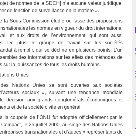
projet de normes de la SDCH] n’a aucune valeur juridique,
Guatemala
r de fonction de surveillance en la matière ».
e la Sous-Commission étudie ou fasse des propositions
Haïti
ansnationales les normes en vigueur du droit international
vail et aux droits de l’environnement, qui sont aussi
Madagascar
les. De plus, le groupe de travail sur les sociétés
Nigeria
dat à remplir, qui se décline en plusieurs points. L’un
assembler des informations sur les effets des méthodes de
Palestine
es sur la jouissances de tous les droits humains.
 Nations Unies
Pérou
des Nations Unies se sont ouvertes aux sociétés
Syrie
d’acteurs sociaux », suivant une tendance mondiale
 de décision aux grands conglomérats économiques et
Turquie
nts et de la société civile en général.
s la coupole de l’ONU fut adoptée officiellement par le
Venezuela
 Compact, le 25 juillet 2000, au siège des Nations Unies
entreprises transnationales et d’autres « représentants de