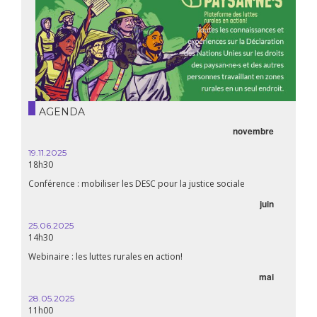
AGENDA
novembre
21.05.
20h00
19.11.2025
18h30
Premiè
Conférence : mobiliser les DESC pour la justice sociale
06.05.
juin
14:30
25.06.2025
WEBINA
14h30
aliment
Webinaire : les luttes rurales en action!
mai
15.04.
18h30
28.05.2025
11h00
Les mul