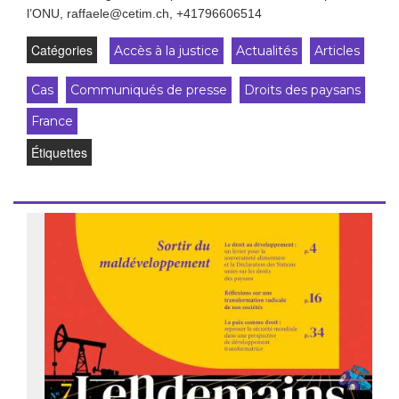
l’ONU, raffaele@cetim.ch, +41796606514
Catégories
Accès à la justice
Actualités
Articles
Cas
Communiqués de presse
Droits des paysans
France
Étiquettes