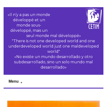
«Il n‘y a pas un monde
développé et un
monde sous-
développé, mais un
seul monde mal développé»
"There is not one developed world and one
underdeveloped world just one maldeveloped
world"
«No existe un mundo desarrollado y otro
subdesarrollado, sino un solo mundo mal
desarrollado»
Menu