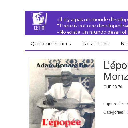
«Il n‘y a pas un monde dével
"There is not one developed 
«No existe un mundo desarroll
Qui sommes-nous
Nos actions
No
CETIM
Droits des
Cat
L’ép
paysan.nes
du
Équipe
Monzo
Sociétés
Pub
transnationales
Newsletters
Pen
CHF
28.70
Justice
de
Rapports d’activités
environnementale
Hor
Rupture de st
Statuts
Droits économiques,
Catégories :
sociaux et culturels
Pub
hu
Droit au