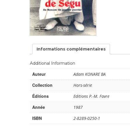
développement
Diff
Par pays
Déclarations à l’ONU
Conférences
Informations complémentaires
Archives à
disposition
Additional Information
Auteur
Adam KONARE BA
Collection
Hors-série
Éditions
Editions P.-M. Favre
Année
1987
ISBN
2-8289-0250-1