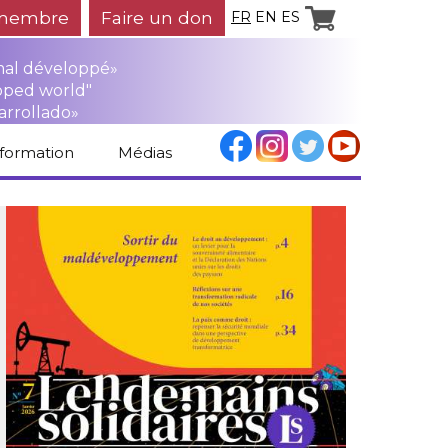
membre
Faire un don
FR
EN
ES
mal développé»
oped world"
arrollado»
nformation
Médias
Espace médias
Revue de presse