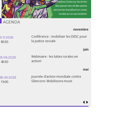
AGENDA
novembre
Conférence : mobiliser les DESC pour
19.11.2025
la justice sociale
18h30
juin
Webinaire : les luttes rurales en
25.06.2025
action!
14h30
mai
Journée d’action mondiale contre
28.05.2025
Glencore: Mobilisons-nous!
11h00