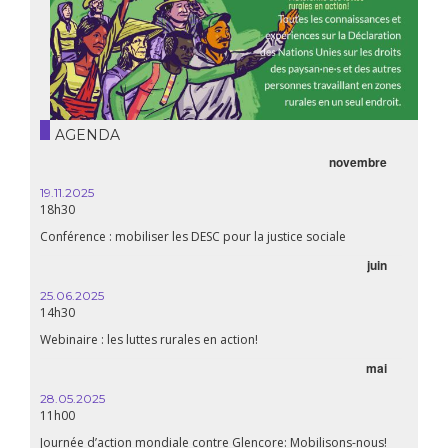
AGENDA
novembre
21.05.
20h00
19.11.2025
18h30
Premiè
Conférence : mobiliser les DESC pour la justice sociale
06.05.
juin
14:30
25.06.2025
WEBINA
14h30
aliment
Webinaire : les luttes rurales en action!
mai
15.04.
18h30
28.05.2025
11h00
Les mul
Quels e
Journée d’action mondiale contre Glencore: Mobilisons-nous!