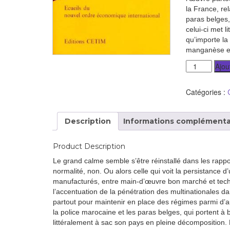
développement
la France, re
Diff
paras belges,
Par pays
celui-ci met 
qu’importe la 
Déclarations à l’ONU
manganèse et
Ajou
Conférences
Catégories :
Archives à
disposition
Description
Informations complémenta
Product Description
Le grand calme semble s’être réinstallé dans les rapp
normalité, non. Ou alors celle qui voit la persistance 
manufacturés, entre main-d’œuvre bon marché et techno
l’accentuation de la pénétration des multinationales d
partout pour maintenir en place des régimes parmi d’a
la police marocaine et les paras belges, qui portent à
littéralement à sac son pays en pleine décomposition. M