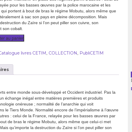
layée pour les basses œuvres par la police marocaine et les
usion librairies
Cahiers critiques
 qui portent à bout de bras le régime Mobutu, alors même que
Argentine
littéralement à sac son pays en pleine décomposition. Mais
destruction du Zaïre si l’on peut piller son cuivre, son
Bolivie
 son cobalt.
ter au panier
Brésil
,
,
Catalogue livres CETIM
COLLECTION
PubliCETIM
Chili
Colombie
ires
Cuba
orts entre monde sous-développé et Occident industriel. Pas la
Equateur
d’un échange inégal entre matières premières et produits
logie onéreuse ; normalité de l’anarchie qui voit
Espagne
ans le Tiers Monde. Normalité encore de l’impérialisme à l’œuvre
utres : celui de la France, relayée pour les basses œuvres par
France
 bout de bras le régime Mobutu, alors même que celui-ci met
ais qu’importe la destruction du Zaïre si l’on peut piller son