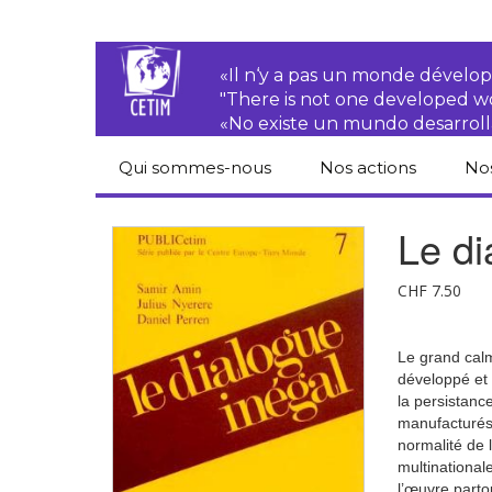
«Il n‘y a pas un monde dével
"There is not one developed 
«No existe un mundo desarroll
Qui sommes-nous
Nos actions
No
CETIM
Droits des
Cat
Le di
paysan.nes
du
Équipe
Sociétés
Pub
CHF
7.50
transnationales
Newsletters
Pen
Justice
de
Le grand calm
Rapports d’activités
environnementale
développé et O
Hor
la persistanc
Statuts
Droits économiques,
manufacturés
sociaux et culturels
normalité de l
Pub
hu
multinational
Droit au
l’œuvre parto