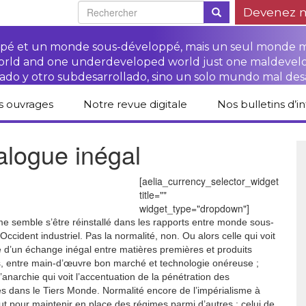
Devenez 
oppé et un monde sous-développé, mais un seul monde 
world and one underdeveloped world just one maldevel
ado y otro subdesarrollado, sino un solo mundo mal des
s ouvrages
Notre revue digitale
Nos bulletins d’i
alogue des livres
Campagne
Une revue digitale
alogue inégal
 CETIM
“Protéger les droits
pour un autre
des paysan.nes”
développement
liCETIM
Campagne Stop à
[aelia_currency_selector_widget
Accès à la justice
l’impunité des
Lendemains
title=""
pour les paysan.nes
sociétés
solidaires dans les
sées d’hier pour
transnationales (STN)
médias
widget_type="dropdown"]
main
Autres documents
e semble s’être réinstallé dans les rapports entre monde sous-
Fiches de formation
et liens
ccident industriel. Pas la normalité, non. Ou alors celle qui voit
sur les droits des
Accès à la justice
s-série
paysan.nes
pour les victimes des
e d’un échange inégal entre matières premières et produits
STN
, entre main-d’œuvre bon marché et technologie onéreuse ;
’anarchie qui voit l’accentuation de la pénétration des
lications droits
Collection droits
mains
humains
es dans le Tiers Monde. Normalité encore de l’impérialisme à
ut pour maintenir en place des régimes parmi d’autres : celui de