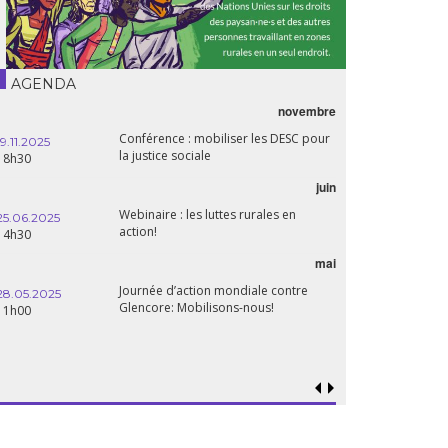
AGENDA
novembre
Conférence : mobiliser les DESC pour
19.11.2025
la justice sociale
18h30
juin
Webinaire : les luttes rurales en
25.06.2025
action!
14h30
mai
Journée d’action mondiale contre
28.05.2025
Glencore: Mobilisons-nous!
11h00