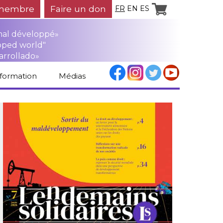
membre
Faire un don
FR
EN
ES
mal développé»
oped world"
arrollado»
nformation
Médias
Espace médias
Revue de presse