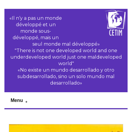
«Il n‘y a pas un monde
développé et un
monde sous-
développé, mais un
seul monde mal développé»
"There is not one developed world and one
underdeveloped world just one maldeveloped
world"
«No existe un mundo desarrollado y otro
subdesarrollado, sino un solo mundo mal
desarrollado»
Menu