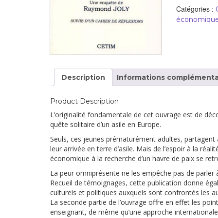
développement
Catégories :
Diff
économiques,
Par pays
Déclarations à l’ONU
Conférences
Description
Informations complémenta
Archives à
disposition
Product Description
L’originalité fondamentale de cet ouvrage est de décou
quête solitaire d’un asile en Europe.
Seuls, ces jeunes prématurément adultes, partagent a
leur arrivée en terre d’asile. Mais de l’espoir à la réal
économique à la recherche d’un havre de paix se retro
La peur omniprésente ne les empêche pas de parler à 
Recueil de témoignages, cette publication donne éga
culturels et politiques auxquels sont confrontés les aut
La seconde partie de l’ouvrage offre en effet les point
enseignant, de même qu’une approche internationale de