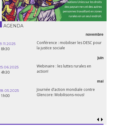
AGENDA
novembre
Conférence : mobiliser les DESC pour
19.11.2025
la justice sociale
18h30
juin
Webinaire : les luttes rurales en
25.06.2025
action!
14h30
mai
Journée d’action mondiale contre
28.05.2025
Glencore: Mobilisons-nous!
11h00