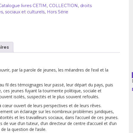
,
,
usion librairies
Catalogue livres CETIM
COLLECTION
Cahiers critiques
droits
,
 sociaux et culturels
Hors Série
Argentine
Bolivie
Brésil
ires
Chili
Colombie
vrir, par la parole de jeunes, les méandres de l’exil et la
Cuba
u fil des témoignages leur passé, leur départ du pays, puis
ité, ces jeunes fuyant la tourmente politique, sociale et
Equateur
uvent isolés, suspectés et le plus souvent refoulés.
cœur ouvert de leurs perspectives et de leurs rêves.
Espagne
lement un éclairage sur les nombreux problèmes juridiques,
orités et les travailleurs sociaux, dans l’accueil de ces jeunes.
France
s de vue d’un tuteur, d’un directeur de centre d’accueil et d’un
 la question de l’asile.