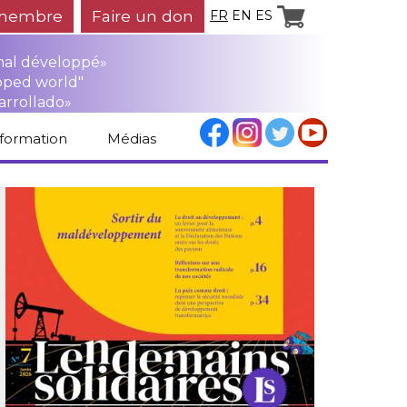
membre
Faire un don
FR
EN
ES
mal développé»
oped world"
arrollado»
nformation
Médias
Espace médias
Revue de presse