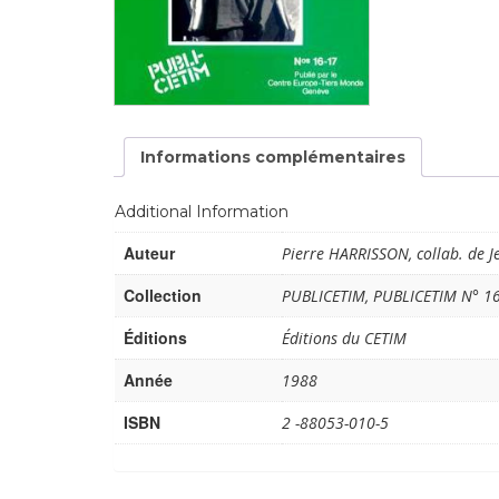
développement
Diff
Par pays
Déclarations à l’ONU
Conférences
Informations complémentaires
Archives à
Additional Information
disposition
Auteur
Pierre HARRISSON, collab. de 
Collection
PUBLICETIM, PUBLICETIM N° 1
Éditions
Éditions du CETIM
Année
1988
ISBN
2 -88053-010-5