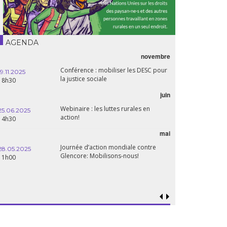
AGENDA
novembre
Conférence : mobiliser les DESC pour
19.11.2025
la justice sociale
18h30
juin
Webinaire : les luttes rurales en
25.06.2025
action!
14h30
mai
Journée d’action mondiale contre
28.05.2025
Glencore: Mobilisons-nous!
11h00