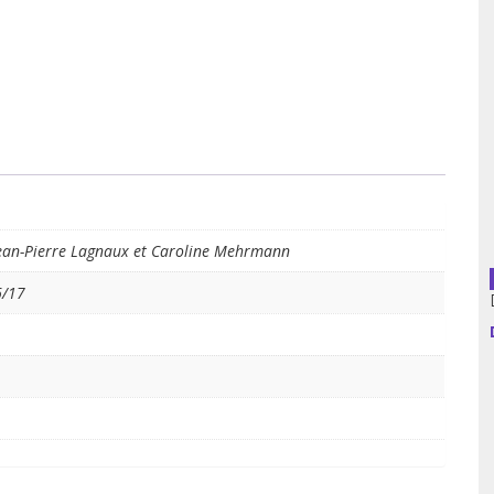
usion librairies
Cahiers critiques
Argentine
Bolivie
Brésil
Chili
Jean-Pierre Lagnaux et Caroline Mehrmann
Colombie
6/17
Cuba
Equateur
Espagne
France