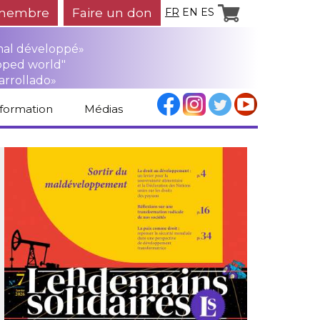
membre
Faire un don
FR
EN
ES
mal développé»
oped world"
arrollado»
nformation
Médias
Espace médias
Revue de presse