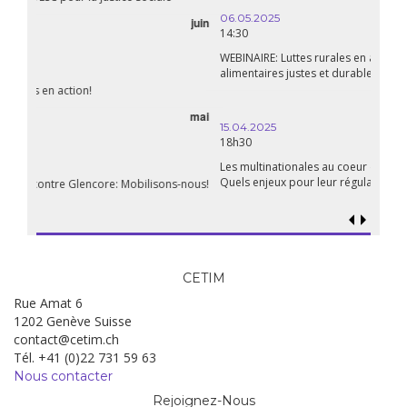
06.05.2025
14:30
WEBINAIRE: Luttes rurales en action. Pour des systèmes
alimentaires justes et durables!
avril
15.04.2025
18h30
Les multinationales au coeur d’un nouvel âge de l’impérialisme.
Quels enjeux pour leur régulation ?
CETIM
Rue Amat 6
1202 Genève Suisse
contact@cetim.ch
Tél. +41 (0)22 731 59 63
Nous contacter
Rejoignez-Nous