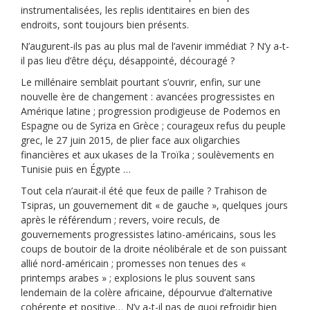
instrumentalisées, les replis identitaires en bien des
endroits, sont toujours bien présents.
N’augurent-ils pas au plus mal de l’avenir immédiat ? N’y a-t-
il pas lieu d’être déçu, désappointé, découragé ?
Le millénaire semblait pourtant s’ouvrir, enfin, sur une
nouvelle ère de changement : avancées progressistes en
Amérique latine ; progression prodigieuse de Podemos en
Espagne ou de Syriza en Grèce ; courageux refus du peuple
grec, le 27 juin 2015, de plier face aux oligarchies
financières et aux ukases de la Troïka ; soulèvements en
Tunisie puis en Égypte …
Tout cela n’aurait-il été que feux de paille ? Trahison de
Tsipras, un gouvernement dit « de gauche », quelques jours
après le référendum ; revers, voire reculs, de
gouvernements progressistes latino-américains, sous les
coups de boutoir de la droite néolibérale et de son puissant
allié nord-américain ; promesses non tenues des «
printemps arabes » ; explosions le plus souvent sans
lendemain de la colère africaine, dépourvue d’alternative
cohérente et positive… N’y a-t-il pas de quoi refroidir bien