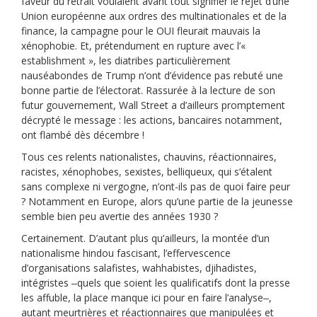
faveur du retrait voulaient avant tout signifier le rejet d’une
Union européenne aux ordres des multinationales et de la
finance, la campagne pour le OUI fleurait mauvais la
xénophobie. Et, prétendument en rupture avec l’«
establishment », les diatribes particulièrement
nauséabondes de Trump n’ont d’évidence pas rebuté une
bonne partie de l’électorat. Rassurée à la lecture de son
futur gouvernement, Wall Street a d’ailleurs promptement
décrypté le message : les actions, bancaires notamment,
ont flambé dès décembre !
Tous ces relents nationalistes, chauvins, réactionnaires,
racistes, xénophobes, sexistes, belliqueux, qui s’étalent
sans complexe ni vergogne, n’ont-ils pas de quoi faire peur
? Notamment en Europe, alors qu’une partie de la jeunesse
semble bien peu avertie des années 1930 ?
Certainement. D’autant plus qu’ailleurs, la montée d’un
nationalisme hindou fascisant, l’effervescence
d’organisations salafistes, wahhabistes, djihadistes,
intégristes ‒quels que soient les qualificatifs dont la presse
les affuble, la place manque ici pour en faire l’analyse‒,
autant meurtrières et réactionnaires que manipulées et