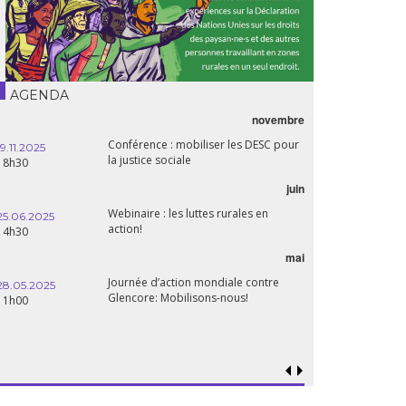
AGENDA
novembre
Conférence : mobiliser les DESC pour
19.11.2025
la justice sociale
18h30
juin
Webinaire : les luttes rurales en
25.06.2025
action!
14h30
mai
Journée d’action mondiale contre
28.05.2025
Glencore: Mobilisons-nous!
11h00