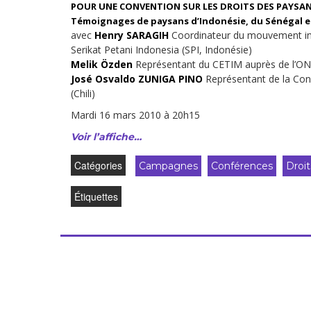
POUR UNE CONVENTION SUR LES DROITS DES PAYSA
Droit au
développement
Témoignages de paysans d’Indonésie, du Sénégal et
Diff
avec
Henry SARAGIH
Coordinateur du mouvement int
Par pays
Serikat Petani Indonesia (SPI, Indonésie)
Melik Özden
Représentant du CETIM auprès de l’O
José Osvaldo ZUNIGA PINO
Représentant de la Conf
Déclarations à l’ONU
(Chili)
Conférences
Mardi 16 mars 2010 à 20h15
Voir l’affiche…
Archives à
disposition
Catégories
Campagnes
Conférences
Droi
Étiquettes