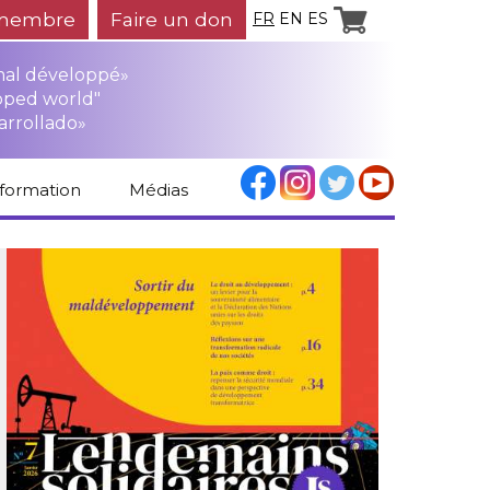
membre
Faire un don
FR
EN
ES
mal développé»
oped world"
arrollado»
nformation
Médias
Espace médias
Revue de presse