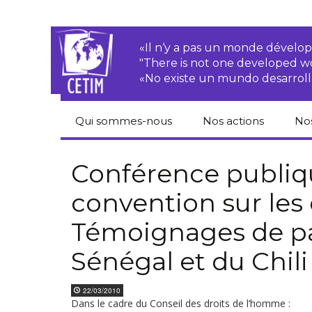
«Il n‘y a pas un monde dével
"There is not one developed 
«No existe un mundo desarroll
Qui sommes-nous
Nos actions
No
CETIM
Droits des
Cat
paysan.nes
du
Conférence publiq
Équipe
convention sur les 
Sociétés
Pub
transnationales
Newsletters
Témoignages de pa
Pen
Justice
de
Rapports d’activités
environnementale
Sénégal et du Chili
Hor
Statuts
Droits économiques,
sociaux et culturels
22/03/2010
Pub
Dans le cadre du Conseil des droits de l’homme :
hu