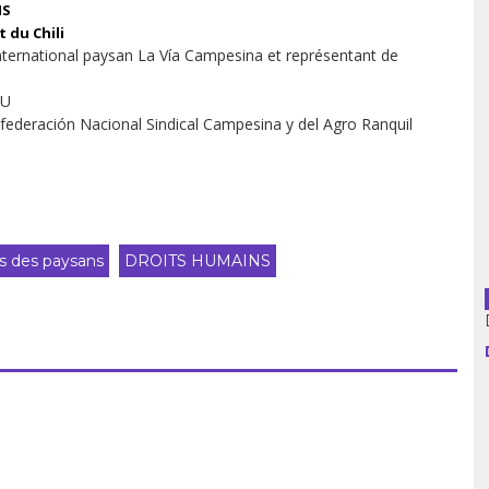
NS
 du Chili
usion librairies
Cahiers critiques
ernational paysan La Vía Campesina et représentant de
Argentine
NU
ederación Nacional Sindical Campesina y del Agro Ranquil
Bolivie
Brésil
Chili
ts des paysans
DROITS HUMAINS
Colombie
Cuba
Equateur
Espagne
France