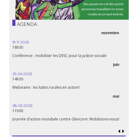
AGENDA
novembre
21.05.
20h00
19.11.2025
18h30
Premiè
Conférence : mobiliser les DESC pour la justice sociale
06.05.
juin
14:30
25.06.2025
WEBINA
14h30
aliment
Webinaire : les luttes rurales en action!
mai
15.04.
18h30
28.05.2025
11h00
Les mul
Quels e
Journée d’action mondiale contre Glencore: Mobilisons-nous!