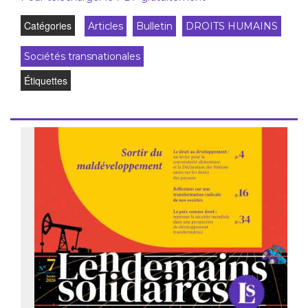
Catégories
Articles
Bulletin
DROITS HUMAINS
Sociétés transnationales
Étiquettes