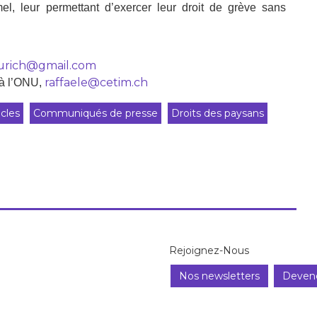
mel, leur permettant d’exercer leur droit de grève sans
urich@gmail.com
raffaele@cetim.ch
 à l’ONU,
icles
Communiqués de presse
Droits des paysans
Rejoignez-Nous
Nos newsletters
Deven