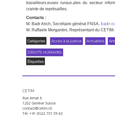
travailleurs.euses ruraux.ales du secteur infor
crainte de représailles.
Contacts :
badr.o
M. Badr Arich, Secrétaire général FNSA,
M. Raffaele Morgantini, Représentant du CETIM
Catégories
Accès à la justice
Actualités
Art
DROITS HUMAINS
Étiquettes
CETIM
Rue Amat 6
1202 Genève Suisse
contact@cetim.ch
Tél. +41 (0)22 731 59 63