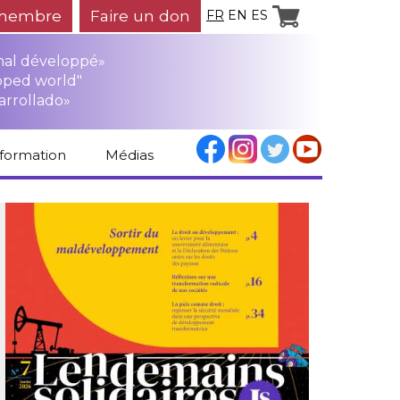
membre
Faire un don
FR
EN
ES
mal développé»
oped world"
arrollado»
nformation
Médias
Espace médias
Revue de presse