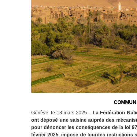
Droit au
développement
Diff
Par pays
Déclarations à l’ONU
Conférences
Archives à
disposition
COMMUNI
Genève, le 18 mars 2025 –
La Fédération Nati
ont déposé une saisine auprès des mécanism
pour dénoncer les conséquences de la loi 97-
février 2025, impose de lourdes restrictions s