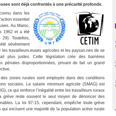
.euses sont déjà confrontés à une précarité profonde.
Guatemala
econnu dans les
Haïti
action essentiel
euses. Au Maroc,
Madagascar
is 1962 et a été
 29). Toutefois,
Nigeria
a été sévèrement
our les travailleurs.euses agricoles et les paysan.nes de se
Palestine
ail plus justes. Cette législation crée des barrières
ns pénales disproportionnées, privant de fait un grand
Pérou
ctive.
Syrie
 des zones rurales sont employés dans des conditions
ctions sociales. Le salaire minimum agricole (SMAG) est
Turquie
G), ce qui renforce l’inégalité entre les travailleurs ruraux
 la grève reste souvent le seul moyen de dénoncer des
Venezuela
tenables. La loi 97-15, cependant, empêche toute grève
ui excluent une majorité de la population active rurale