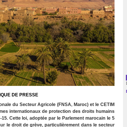
usion librairies
Cahiers critiques
Argentine
Bolivie
Brésil
Chili
Colombie
Cuba
QUE DE PRESSE
Equateur
onale du Secteur Agricole (FNSA, Maroc) et le CETIM
Espagne
es internationaux de protection des droits humains
15. Cette loi, adoptée par le Parlement marocain le 5
France
ur le droit de grève, particulièrement dans le secteur