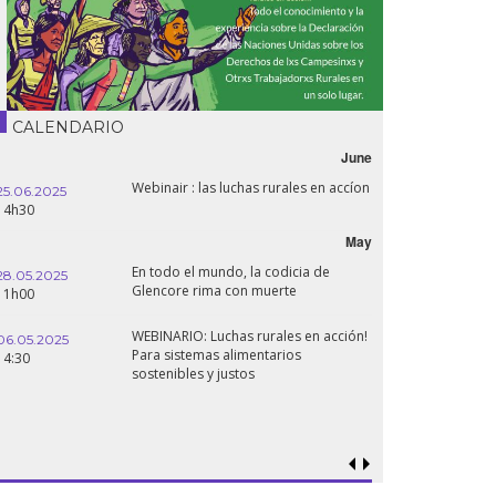
CALENDARIO
June
Webinair : las luchas rurales en accíon
25.06.2025
16.10.2024
14h30
18h30
May
En todo el mundo, la codicia de
28.05.2025
24.09.2024
Glencore rima con muerte
11h00
19:00
WEBINARIO: Luchas rurales en acción!
06.05.2025
Para sistemas alimentarios
18.09.2024
14:30
sostenibles y justos
19:00