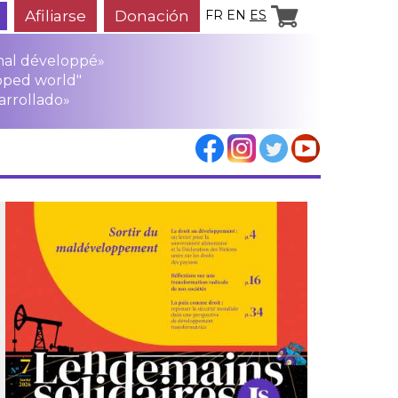
Afiliarse
Donación
FR
EN
ES
mal développé»
oped world"
arrollado»
los
rensa