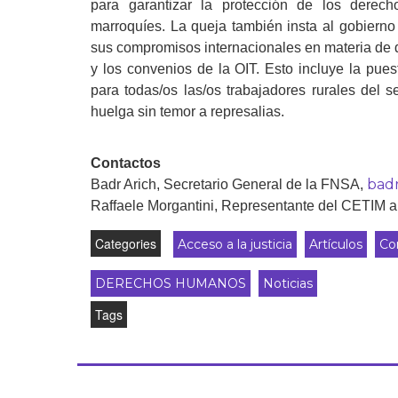
para garantizar la protección de los derech
marroquíes. La queja también insta al gobierno 
sus compromisos internacionales en materia de
y los convenios de la OIT. Esto incluye la pu
para todas/os las/os trabajadores rurales del s
huelga sin temor a represalias.
Contactos
bad
Badr Arich, Secretario General de la FNSA,
Raffaele Morgantini, Representante del CETIM 
Categories
Acceso a la justicia
Artículos
Co
DERECHOS HUMANOS
Noticias
Tags