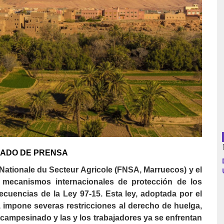
Argentina
Bolivia
Brasil
Chile
Colombia
ADO DE PRENSA
Cuba
Nationale du Secteur Agricole (FNSA, Marruecos) y el
Ecuador
mecanismos internacionales de protección de los
uencias de la Ley 97-15. Esta ley, adoptada por el
España
, impone severas restricciones al derecho de huelga,
 campesinado y las y los trabajadores ya se enfrentan
Francia