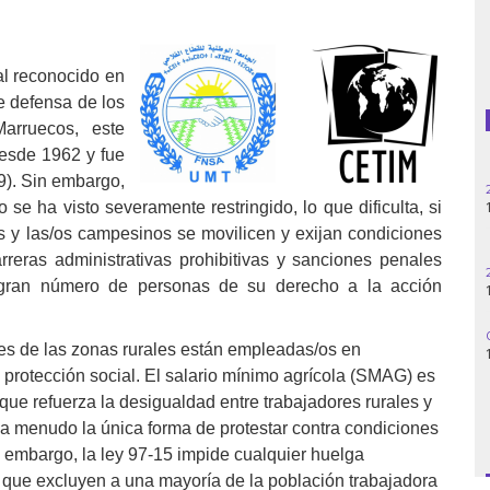
Guatemala
l reconocido en
Haití
e defensa de los
arruecos, este
Madagascar
desde 1962 y fue
29). Sin embargo,
Nigeria
 se ha visto severamente restringido, lo que dificulta, si
las y las/os campesinos se movilicen y exijan condiciones
Palestina
rreras administrativas prohibitivas y sanciones penales
 gran número de personas de su derecho a la acción
Peru
Siria
es de las zonas rurales están empleadas/os en
i protección social. El salario mínimo agrícola (SMAG) es
Turquía
o que refuerza la desigualdad entre trabajadores rurales y
s a menudo la única forma de protestar contra condiciones
Venezuela
n embargo, la ley 97-15 impide cualquier huelga
que excluyen a una mayoría de la población trabajadora