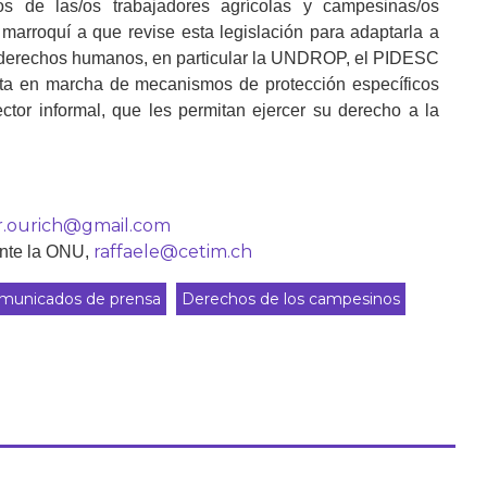
os de las/os trabajadores agrícolas y campesinas/os
marroquí a que revise esta legislación para adaptarla a
 derechos humanos, en particular la UNDROP, el PIDESC
esta en marcha de mecanismos de protección específicos
ector informal, que les permitan ejercer su derecho a la
r.ourich@gmail.com
raffaele@cetim.ch
ante la ONU,
municados de prensa
Derechos de los campesinos