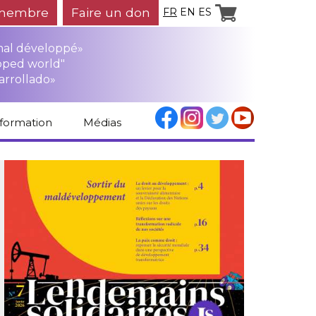
membre
Faire un don
FR
EN
ES
mal développé»
oped world"
arrollado»
nformation
Médias
Espace médias
Revue de presse