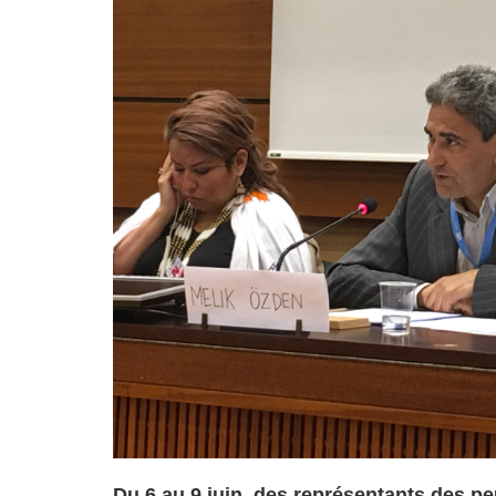
Droit au
développement
Diff
Par pays
Déclarations à l’ONU
Conférences
Archives à
disposition
Du 6 au 9 juin, des représentants des p