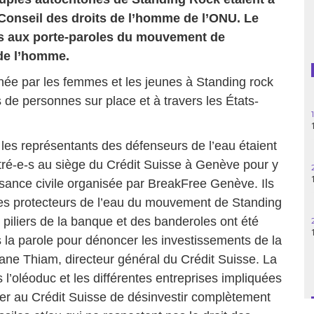
Conseil des droits de l’homme de l’ONU. Le
Guatemala
is aux porte-paroles du mouvement de
Haïti
 de l’homme.
ée par les femmes et les jeunes à Standing rock
Madagascar
 de personnes sur place et à travers les États-
Nigeria
les représentants des défenseurs de l’eau étaient
Palestine
ntré-e-s au siège du Crédit Suisse à Genève pour y
Pérou
sance civile organisée par BreakFree Genève. Ils
es protecteurs de l’eau du mouvement de Standing
Syrie
 piliers de la banque et des banderoles ont été
s la parole pour dénoncer les investissements de la
Turquie
djane Thiam, directeur général du Crédit Suisse. La
Venezuela
s l’oléoduc et les différentes entreprises impliquées
der au Crédit Suisse de désinvestir complètement