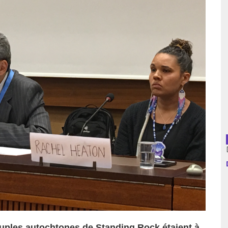
usion librairies
Cahiers critiques
Argentine
Bolivie
Brésil
Chili
Colombie
Cuba
Equateur
Espagne
France
euples autochtones de Standing Rock étaient à