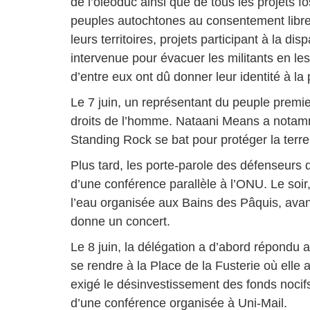
de l’oléoduc ainsi que de tous les projets fo
peuples autochtones au consentement libre, 
leurs territoires, projets participant à la di
intervenue pour évacuer les militants en les
d’entre eux ont dû donner leur identité à l
Le 7 juin, un représentant du peuple premie
droits de l’homme. Nataani Means a notam
Standing Rock se bat pour protéger la terr
Plus tard, les porte-parole des défenseurs 
d’une conférence parallèle à l’ONU. Le soi
l’eau organisée aux Bains des Pâquis, avan
donne un concert.
Le 8 juin, la délégation a d’abord répondu 
se rendre à la Place de la Fusterie où el
exigé le désinvestissement des fonds nocifs.
d’une conférence organisée à Uni-Mail.