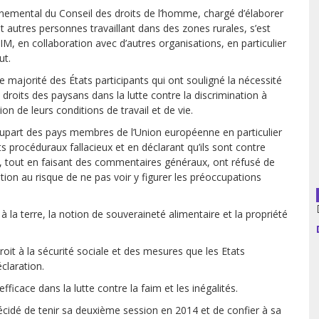
nemental du Conseil des droits de l’homme, chargé d’élaborer
t autres personnes travaillant dans des zones rurales, s’est
usion librairies
Cahiers critiques
IM, en collaboration avec d’autres organisations, en particulier
Argentine
ut.
 majorité des États participants qui ont souligné la nécessité
Bolivie
 droits des paysans dans la lutte contre la discrimination à
on de leurs conditions de travail et de vie.
Brésil
 plupart des pays membres de l’Union européenne en particulier
Chili
 procéduraux fallacieux et en déclarant qu’ils sont contre
ats, tout en faisant des commentaires généraux, ont réfusé de
tion au risque de ne pas voir y figurer les préoccupations
Colombie
Cuba
 à la terre, la notion de souveraineté alimentaire et la propriété
Equateur
roit à la sécurité sociale et des mesures que les Etats
claration.
Espagne
ficace dans la lutte contre la faim et les inégalités.
France
 décidé de tenir sa deuxième session en 2014 et de confier à sa