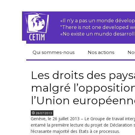
«Il n‘y a pas un monde dével
"There is not one developed 
«No existe un mundo desarroll
Qui sommes-nous
Nos actions
No
CETIM
Droits des
Cat
paysan.nes
du
Les droits des pay
Équipe
malgré l’opposition
Sociétés
Pub
transnationales
Newsletters
l’Union européenn
Pen
Justice
de
Rapports d’activités
environnementale
26/07/2013
Hor
Genève, le 26 juillet 2013 – Le Groupe de travail in
Statuts
Droits économiques,
sociaux et culturels
entamé la première lecture du projet de Déclaration s
Pub
l’écrasante majorité des Etats à ce processus.
hu