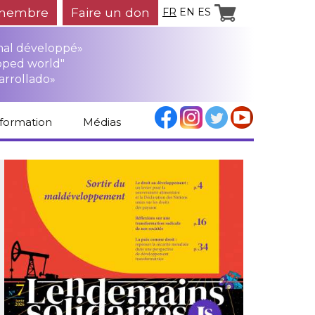
membre
Faire un don
FR
EN
ES
mal développé»
oped world"
arrollado»
nformation
Médias
Espace médias
Revue de presse