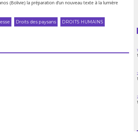
s (Bolivie) la préparation d’un nouveau texte à la lumière
Guatemala
esse
Droits des paysans
DROITS HUMAINS
Haïti
Madagascar
Nigeria
Palestine
Pérou
Syrie
Turquie
Venezuela