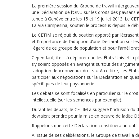
Droit au
La première session du Groupe de travail intergouver
développement
une Déclaration de l’ONU sur les droits des paysans e
Diff
tenue à Genève entre les 15 et 19 juillet 2013. Le CET
Par pays
La Vía Campesina, soutien le processus depuis le déb
Le CETIM se réjouit du soutien apporté par l’écrasante
Déclarations à l’ONU
et l’importance de l’adoption d’une Déclaration sur les
l’égard de ce groupe de population et pour l’améliorati
Conférences
Cependant, il est à déplorer que les États-Unis et la
Archives à
s’y soient opposés en avançant surtout des arguments
disposition
l’adoption de « nouveaux droits ». A ce titre, ces Ét
participer aux négociations sur la Déclaration en ques
spécifiques de leur paysannerie.
Les débats se sont focalisés en particulier sur le droit
intellectuelle (sur les semences par exemple).
Durant les débats, le CETIM a suggéré l’inclusion du d
devraient prendre pour la mise en oeuvre de ladite Dé
Rappelons que cette Déclaration constituera un outil ef
A l’issue de ses délibérations, le Groupe de travail a