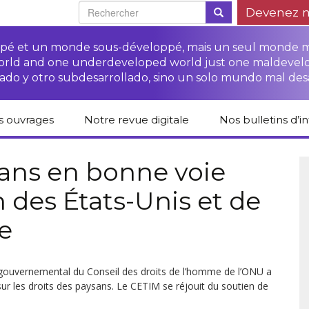
Devenez 
oppé et un monde sous-développé, mais un seul monde 
world and one underdeveloped world just one maldevel
ado y otro subdesarrollado, sino un solo mundo mal des
s ouvrages
Notre revue digitale
Nos bulletins d’i
alogue des livres
Campagne
Une revue digitale
 CETIM
“Protéger les droits
pour un autre
sans en bonne voie
des paysan.nes”
développement
 des États-Unis et de
liCETIM
Campagne Stop à
Accès à la justice
l’impunité des
Lendemains
pour les paysan.nes
sociétés
solidaires dans les
e
sées d’hier pour
transnationales (STN)
médias
main
Autres documents
Fiches de formation
et liens
sur les droits des
Accès à la justice
s-série
paysan.nes
pour les victimes des
tergouvernemental du Conseil des droits de l’homme de l’ONU a
STN
ur les droits des paysans. Le CETIM se réjouit du soutien de
lications droits
Collection droits
mains
humains