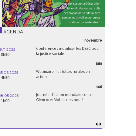
AGENDA
novembre
Conférence : mobiliser les DESC pour
19.11.2025
la justice sociale
18h30
juin
Webinaire : les luttes rurales en
25.06.2025
action!
14h30
mai
Journée d’action mondiale contre
28.05.2025
Glencore: Mobilisons-nous!
11h00