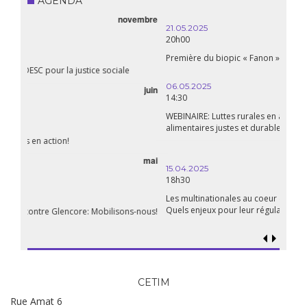
AGENDA
21.05.2025
20h00
Première du biopic « Fanon »
06.05.2025
14:30
WEBINAIRE: Luttes rurales en action. Pour des systèmes
alimentaires justes et durables!
avril
15.04.2025
18h30
Les multinationales au coeur d’un nouvel âge de l’impérialisme.
Quels enjeux pour leur régulation ?
CETIM
Rue Amat 6