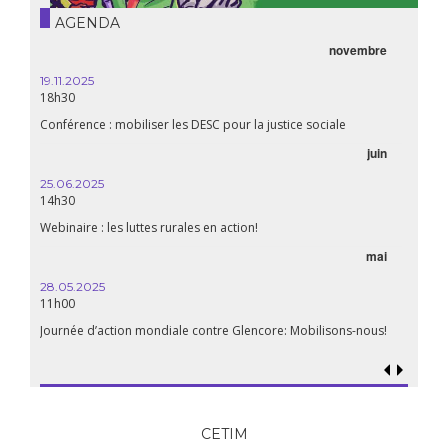
AGENDA
novembre
21.05.
20h00
19.11.2025
18h30
Premiè
Conférence : mobiliser les DESC pour la justice sociale
06.05.
juin
14:30
25.06.2025
WEBINA
14h30
aliment
Webinaire : les luttes rurales en action!
mai
15.04.
18h30
28.05.2025
11h00
Les mul
Quels e
Journée d’action mondiale contre Glencore: Mobilisons-nous!
CETIM