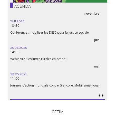
AGENDA
novembre
21.05.
20h00
19.11.2025
18h30
Premiè
Conférence : mobiliser les DESC pour la justice sociale
06.05.
juin
14:30
25.06.2025
WEBINA
14h30
aliment
Webinaire : les luttes rurales en action!
mai
15.04.
18h30
28.05.2025
11h00
Les mul
Quels e
Journée d’action mondiale contre Glencore: Mobilisons-nous!
CETIM