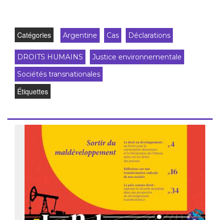
Catégories
Argentine
Cas
Déclarations
DROITS HUMAINS
Justice environnementale
Sociétés transnationales
Étiquettes