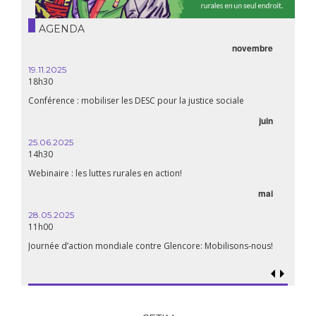
AGENDA
novembre
21.05.
20h00
19.11.2025
18h30
Premiè
Conférence : mobiliser les DESC pour la justice sociale
06.05.
juin
14:30
25.06.2025
WEBINA
14h30
aliment
Webinaire : les luttes rurales en action!
mai
15.04.
18h30
28.05.2025
11h00
Les mul
Quels e
Journée d’action mondiale contre Glencore: Mobilisons-nous!