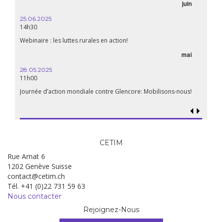
06.05.2025
juin
14:30
WEBINAIRE: Luttes rurales en action. Pour des systèmes
alimentaires justes et durables!
avril
mai
15.04.2025
18h30
Les multinationales au coeur d’un nouvel âge de l’impérialisme.
Quels enjeux pour leur régulation ?
lisons-nous!
CETIM
Rue Amat 6
1202 Genève Suisse
contact@cetim.ch
Tél. +41 (0)22 731 59 63
Nous contacter
Rejoignez-Nous