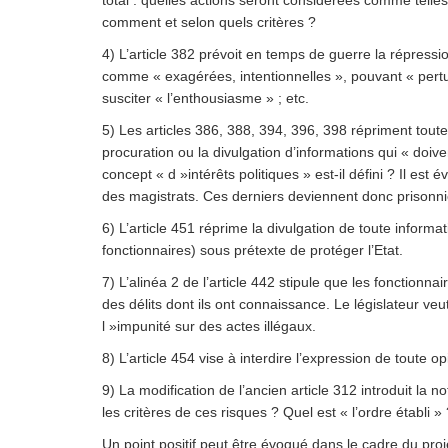
total : quelles actions seront considérées comme telles
comment et selon quels critères ?
4) L’article 382 prévoit en temps de guerre la répressi
comme « exagérées, intentionnelles », pouvant « pertur
susciter « l’enthousiasme » ; etc.
5) Les articles 386, 388, 394, 396, 398 répriment tout
procuration ou la divulgation d’informations qui « doiven
concept « d »intérêts politiques » est-il défini ? Il est
des magistrats. Ces derniers deviennent donc prisonnie
6) L’article 451 réprime la divulgation de toute inform
fonctionnaires) sous prétexte de protéger l’Etat.
7) L’alinéa 2 de l’article 442 stipule que les fonctionn
des délits dont ils ont connaissance. Le législateur veu
l »impunité sur des actes illégaux.
8) L’article 454 vise à interdire l’expression de toute o
9) La modification de l’ancien article 312 introduit la n
les critères de ces risques ? Quel est « l’ordre établi 
Un point positif peut être évoqué dans le cadre du proj