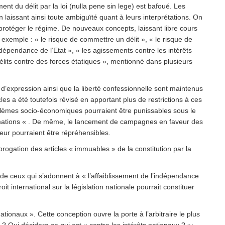
nt du délit par la loi (nulla pene sin lege) est bafoué. Les
n laissant ainsi toute ambiguïté quant à leurs interprétations. On
protéger le régime. De nouveaux concepts, laissant libre cours
 exemple : « le risque de commettre un délit », « le risque de
’indépendance de l’Etat », « les agissements contre les intérêts
 délits contre des forces étatiques », mentionné dans plusieurs
et d’expression ainsi que la liberté confessionnelle sont maintenus
es a été toutefois révisé en apportant plus de restrictions à ces
roblèmes socio-économiques pourraient être punissables sous le
ormations « . De même, le lancement de campagnes en faveur des
veur pourraient être répréhensibles.
abrogation des articles « immuables » de la constitution par la
n de ceux qui s’adonnent à « l’affaiblissement de l’indépendance
oit international sur la législation nationale pourrait constituer
nationaux ». Cette conception ouvre la porte à l’arbitraire le plus