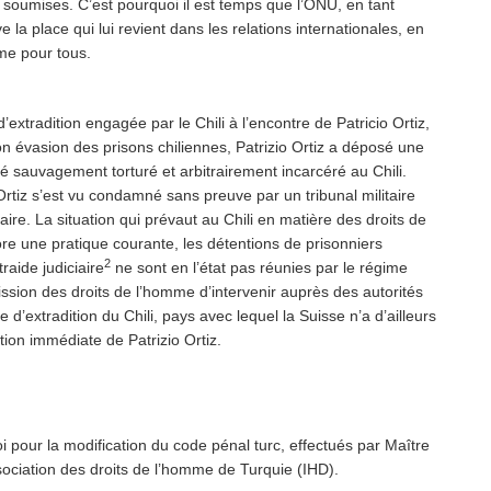
nt soumises. C’est pourquoi il est temps que l’ONU, en tant
la place qui lui revient dans les relations internationales, en
mme pour tous.
xtradition engagée par le Chili à l’encontre de Patricio Ortiz,
n évasion des prisons chiliennes, Patrizio Ortiz a déposé une
é sauvagement torturé et arbitrairement incarcéré au Chili.
Ortiz s’est vu condamné sans preuve par un tribunal militaire
faire. La situation qui prévaut au Chili en matière des droits de
re une pratique courante, les détentions de prisonniers
2
raide judiciaire
ne sont en l’état pas réunies par le régime
sion des droits de l’homme d’intervenir auprès des autorités
d’extradition du Chili, pays avec lequel la Suisse n’a d’ailleurs
tion immédiate de Patrizio Ortiz.
i pour la modification du code pénal turc, effectués par Maître
ssociation des droits de l’homme de Turquie (IHD).