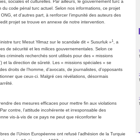
 sociales et culturelles. Par ailleurs, le gouvernement turc a
n du code pénal turc actuel. Selon nos informations, ce projet
Guatemala
 ONG, et d’autres part, à renforcer l’impunité des auteurs des
edit projet se trouve en annexe de notre intervention.
Haïti
Madagascar
1
nistre turc Mesut Yilmaz sur le scandale dit « Susurluk »
, a
orces de sécurité et les milices gouvernementales. Selon ce
Nigeria
 des criminels recherchés sont utilisés pour des « missions
 et la direction de sûreté. Les « missions spéciales » se
Palestine
s des droits de l’homme, d’avocats, de journalistes, d’opposants
ntionner que ceux-ci. Malgré ces révélations, désormais
Pérou
arrêté.
Syrie
rendre des mesures efficaces pour mettre fin aux violations
Turquie
r contre, l’attitude incohérente et irresponsable des
e vis-à-vis de ce pays ne peut que réconforter le
Venezuela
bres de l’Union Européenne ont refusé l’adhésion de la Turquie