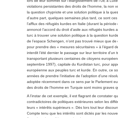
lors de leur sommet sur l’élargissement de l’UE à L
violations persistantes des droits de l’homme, la non 
la question chypriote et une solution politique à la que
d’autre part, quelques semaines plus tard, ce sont ce
l’afflux des réfugiés kurdes en Italie (durant la période
annoncé l’accord du droit d’asile aux réfugiés kurdes 
turc à trouver une solution politique à la question kurd
de l’espace Schengen, n’ont pas trouvé mieux que de co
pour prendre des « mesures sécuritaires » à l’égard de
interdit l’été dernier le passage sur leur territoire d’un
transportant plusieurs centaines de citoyens européens,
septembre 1997), capitale du Kurdistan turc, pour appor
européenne aux peuples turc et kurde. En outre, ce s
années de prendre l’initiative de l’adoption d’une réso
adoptée récemment dans ce sens par le Parlement euro
des droits de l’homme en Turquie sont moins graves q
A l’instar de cet exemple, il est flagrant de constater 
contradictoires de politiques extérieures selon les diffé
leurs « intérêts supérieurs ». Dès lors tout leur discou
Compte tenu que les intérêts sont dictés par les no