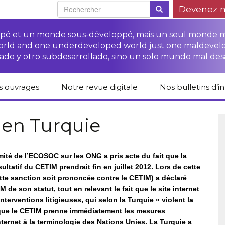
Devenez 
oppé et un monde sous-développé, mais un seul monde 
world and one underdeveloped world just one maldevel
ado y otro subdesarrollado, sino un solo mundo mal des
s ouvrages
Notre revue digitale
Nos bulletins d’i
alogue des livres
Campagne
Une revue digitale
 CETIM
“Protéger les droits
pour un autre
 en Turquie
des paysan.nes”
développement
liCETIM
Campagne Stop à
Accès à la justice
l’impunité des
Lendemains
pour les paysan.nes
sociétés
solidaires dans les
ité de l’ECOSOC sur les ONG a pris acte du fait que la
sées d’hier pour
transnationales (STN)
médias
tatif du CETIM prendrait fin en juillet 2012. Lors de cette
main
Autres documents
Fiches de formation
et liens
ette sanction soit prononcée contre le CETIM) a déclaré
sur les droits des
Accès à la justice
 de son statut, tout en relevant le fait que le site internet
s-série
paysan.nes
pour les victimes des
STN
terventions litigieuses, qui selon la Turquie « violent la
 que le CETIM prenne immédiatement les mesures
lications droits
Collection droits
ternet à la terminologie des Nations Unies. La Turquie a
mains
humains