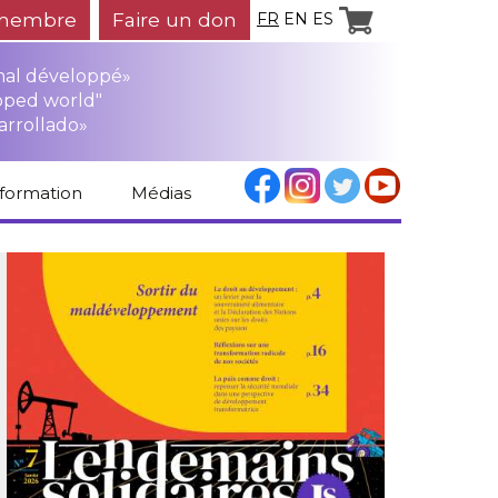
membre
Faire un don
FR
EN
ES
mal développé»
oped world"
arrollado»
nformation
Médias
Espace médias
Revue de presse