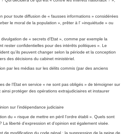
 ? Qui décidera ce qui est « contre les intérêts nationaux ? »;
on pour toute diffusion de « fausses informations » considérées
ber le moral de la population », prêter à l' »inquiétude » ou
e divulgation de « secrets d’Etat », comme par exemple la
t rester confidentielles pour des intérêts politiques ». Le
 évident qu’ils peuvent changer selon la période et la conception
rs des décisions du cabinet ministériel.
ation par les médias sur les délits commis (par des anciens
aires de l’Etat en service « ne sont pas obligés » de témoigner sur
t ainsi protéger des opérations extrajudiciaires et instaurer
pinion sur l’indépendance judiciaire
otion du « risque de mettre en péril l’ordre établi ». Quels sont
» ? La liberté d’expression et d’opinion est également visée.
et de modification du code pénal : la suppression de la peine de