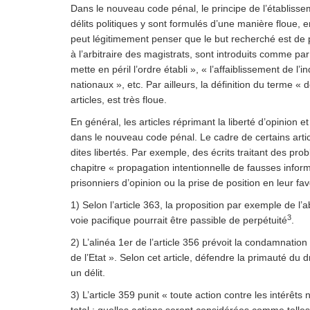
Dans le nouveau code pénal, le principe de l’établisseme
délits politiques y sont formulés d’une manière floue, e
peut légitimement penser que le but recherché est de 
à l’arbitraire des magistrats, sont introduits comme par
mette en péril l’ordre établi », « l’affaiblissement de l
nationaux », etc. Par ailleurs, la définition du terme «
articles, est très floue.
En général, les articles réprimant la liberté d’opinion 
dans le nouveau code pénal. Le cadre de certains articl
dites libertés. Par exemple, des écrits traitant des p
chapitre « propagation intentionnelle de fausses inf
prisonniers d’opinion ou la prise de position en leur fa
1) Selon l’article 363, la proposition par exemple de l’
3
voie pacifique pourrait être passible de perpétuité
.
2) L’alinéa 1er de l’article 356 prévoit la condamnatio
de l’Etat ». Selon cet article, défendre la primauté du dr
un délit.
3) L’article 359 punit « toute action contre les intérêts 