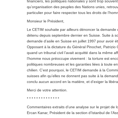
financiers, les politiques nationales y sont trop souve
qu’organisation des peuples des Nations unies, retrouve 
particulier pour faire respecter tous les droits de l’ho
Monsieur le Président,
Le CETIM souhaite par ailleurs dénoncer la demande d’e
détenu depuis septembre dernier en Suisse. Suite à so
demande d’asile en Suisse en juillet 1997 pour avoir ét
Opposant à la dictature du Général Pinochet, Patrizio 
quand un tribunal civil l’avait acquitté dans la même af
l’homme nous préoccupe vivement : la torture est enco
politiques nombreuses et les garanties liées à toute ent
chilien. C’est pourquoi, le CETIM demande à la Commis
suisses afin qu’elles ne donnent pas suite à la demande 
conclu aucun accord en la matière, et d’exiger la libéra
Merci de votre attention.
* * * * * * * * * * * * * *
Commentaires extraits d’une analyse sur le projet de lo
Ercan Kanar, Président de la section d’Istanbul de l’A