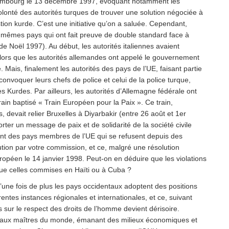
uxembourg le 13 décembre 1997, évoquant notamment les
volonté des autorités turques de trouver une solution négociée à
stion kurde. C’est une initiative qu’on a saluée. Cependant,
s mêmes pays qui ont fait preuve de double standard face à
 de Noël 1997). Au début, les autorités italiennes avaient
alors que les autorités allemandes ont appelé le gouvernement
e. Mais, finalement les autorités des pays de l’UE, faisant partie
nvoquer leurs chefs de police et celui de la police turque,
s Kurdes. Par ailleurs, les autorités d’Allemagne fédérale ont
 train baptisé « Train Européen pour la Paix ». Ce train,
 devait relier Bruxelles à Diyarbakir (entre 26 août et 1er
ter un message de paix et de solidarité de la société civile
ont des pays membres de l’UE qui se refusent depuis des
lution par votre commission, et ce, malgré une résolution
péen le 14 janvier 1998. Peut-on en déduire que les violations
ue celles commises en Haïti ou à Cuba ?
qu’une fois de plus les pays occidentaux adoptent des positions
rentes instances régionales et internationales, et ce, suivant
rs sur le respect des droits de l’homme devient dérisoire.
uveaux maîtres du monde, émanant des milieux économiques et