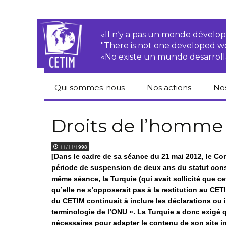
«Il n‘y a pas un monde dével
"There is not one developed 
«No existe un mundo desarroll
Qui sommes-nous
Nos actions
No
CETIM
Droits des
Cat
paysan.nes
du
Droits de l’homme
Équipe
Sociétés
Pub
11/11/1998
transnationales
Newsletters
[Dans le cadre de sa séance du 21 mai 2012, le Com
Pen
période de suspension de deux ans du statut consul
Justice
de
Rapports d’activités
environnementale
même séance, la Turquie (qui avait sollicité que c
qu’elle ne s’opposerait pas à la restitution au CETIM
Hor
Statuts
Droits économiques,
du CETIM continuait à inclure les déclarations ou in
sociaux et culturels
terminologie de l’ONU ». La Turquie a donc exigé
Pub
nécessaires pour adapter le contenu de son site in
hu