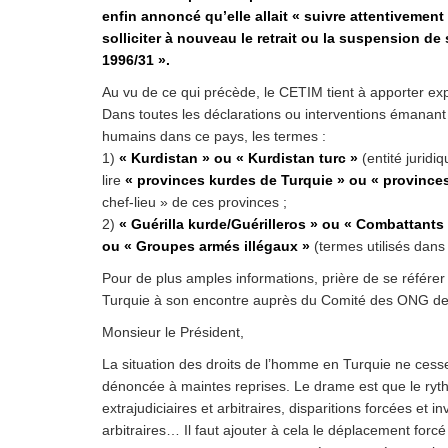
Droit au
enfin annoncé qu’elle allait « suivre attentivement 
développement
solliciter à nouveau le retrait ou la suspension de
Diff
1996/31 ».
Par pays
Au vu de ce qui précède, le CETIM tient à apporter exp
Dans toutes les déclarations ou interventions émanant 
Déclarations à l’ONU
humains dans ce pays, les termes :
1)
« Kurdistan » ou « Kurdistan turc »
(entité juridi
Conférences
lire
« provinces kurdes de Turquie » ou « provinces
chef-lieu » de ces provinces ;
Archives à
disposition
2)
« Guérilla kurde/Guérilleros » ou « Combattants
ou « Groupes armés illégaux »
(termes utilisés dans
Pour de plus amples informations, prière de se référe
Turquie à son encontre auprès du Comité des ONG de
Monsieur le Président,
La situation des droits de l’homme en Turquie ne cess
dénoncée à maintes reprises. Le drame est que le ryt
extrajudiciaires et arbitraires, disparitions forcées et 
arbitraires… Il faut ajouter à cela le déplacement for