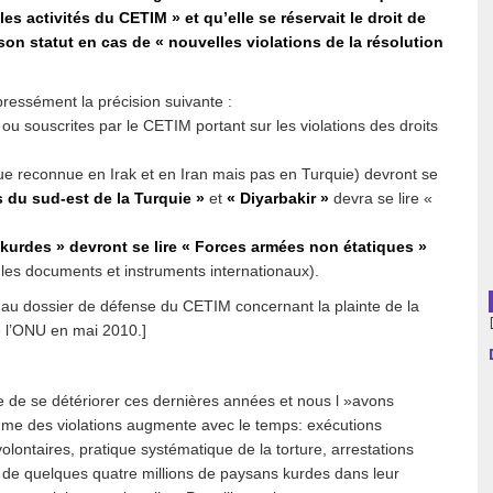
les activités du CETIM » et qu’elle se réservait le droit de
 son statut en cas de « nouvelles violations de la résolution
usion librairies
Cahiers critiques
Argentine
ressément la précision suivante :
ou souscrites par le CETIM portant sur les violations des droits
Bolivie
que reconnue en Irak et en Iran mais pas en Turquie) devront se
Brésil
 du sud-est de la Turquie »
et
« Diyarbakir »
devra se lire «
Chili
 kurdes » devront se lire « Forces armées non étatiques »
 les documents et instruments internationaux).
Colombie
r au dossier de défense du CETIM concernant la plainte de la
Cuba
 l’ONU en mai 2010.]
Equateur
e de se détériorer ces dernières années et nous l »avons
Espagne
hme des violations augmente avec le temps: exécutions
involontaires, pratique systématique de la torture, arrestations
France
cé de quelques quatre millions de paysans kurdes dans leur