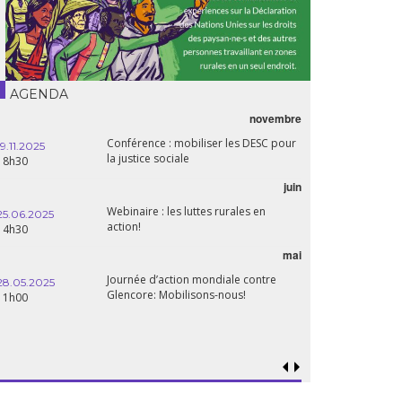
AGENDA
novembre
Conférence : mobiliser les DESC pour
19.11.2025
la justice sociale
18h30
juin
Webinaire : les luttes rurales en
25.06.2025
action!
14h30
mai
Journée d’action mondiale contre
28.05.2025
Glencore: Mobilisons-nous!
11h00