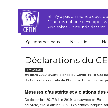
«Il n‘y a pas un monde dével
"There is not one developed 
«No existe un mundo desarroll
Qui sommes-nous
Nos actions
No
CETIM
Droits des
Cat
paysan.nes
du
Déclarations du CE
Équipe
Sociétés
Pub
07/07/2020
transnationales
Newsletters
En mars 2020, avant la crise du Covid-19, le CETI
Pen
du Conseil des droits de l’Homme. En voici quelque
Justice
de
Rapports d’activités
environnementale
Mesures d’austérité et violations des
Hor
Statuts
Droits économiques,
sociaux et culturels
De décembre 2017 à juin 2019, la pauvreté en Equateu
Pub
pauvreté, elle, a atteint 9,5 %. Les chiffres indiqués 
hu