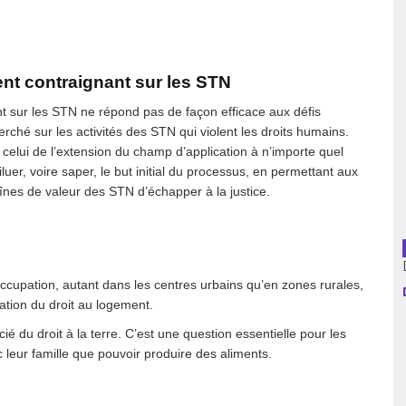
usion librairies
Cahiers critiques
Argentine
ent contraignant sur les STN
Bolivie
nt sur les STN ne répond pas de façon efficace aux défis
rché sur les activités des STN qui violent les droits humains.
Brésil
elui de l’extension du champ d’application à n’importe quel
iluer, voire saper, le but initial du processus, en permettant aux
Chili
înes de valeur des STN d’échapper à la justice.
Colombie
Cuba
occupation, autant dans les centres urbains qu’en zones rurales,
sation du droit au logement.
Equateur
ié du droit à la terre. C’est une question essentielle pour les
Espagne
 leur famille que pouvoir produire des aliments.
France