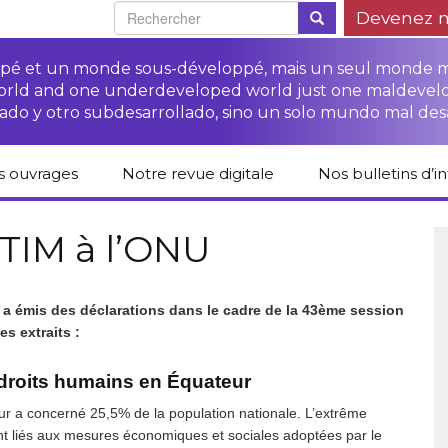
Devenez 
oppé et un monde sous-développé, mais un seul monde 
world and one underdeveloped world just one maldevel
ado y otro subdesarrollado, sino un solo mundo mal des
s ouvrages
Notre revue digitale
Nos bulletins d’i
alogue des livres
Campagne
Une revue digitale
 CETIM
“Protéger les droits
pour un autre
TIM à l’ONU
des paysan.nes”
développement
liCETIM
Campagne Stop à
Accès à la justice
l’impunité des
Lendemains
pour les paysan.nes
sociétés
solidaires dans les
M a émis des déclarations dans le cadre de la 43ème session
sées d’hier pour
transnationales (STN)
médias
s extraits :
main
Autres documents
Fiches de formation
et liens
sur les droits des
Accès à la justice
 droits humains en Équateur
s-série
paysan.nes
pour les victimes des
STN
r a concerné 25,5% de la population nationale. L’extrême
lications droits
Collection droits
sont liés aux mesures économiques et sociales adoptées par le
mains
humains