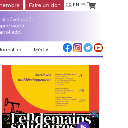
membre
Faire un don
FR
EN
ES
mal développé»
oped world"
arrollado»
nformation
Médias
Espace médias
Revue de presse