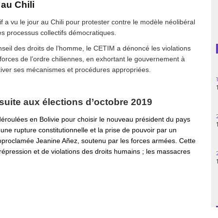
au Chili
Guatemala
 vu le jour au Chili pour protester contre le modèle néolibéral
es processus collectifs démocratiques.
Haïti
seil des droits de l’homme, le CETIM a dénoncé les violations
Madagascar
forces de l’ordre chiliennes, en exhortant le gouvernement à
activer ses mécanismes et procédures appropriées.
Nigeria
Palestine
suite aux élections d’octobre 2019
 déroulées en Bolivie pour choisir le nouveau président du pays
Pérou
ne rupture constitutionnelle et la prise de pouvoir par un
toproclamée Jeanine Añez, soutenu par les forces armées. Cette
Syrie
 répression et de violations des droits humains ; les massacres
Turquie
Venezuela