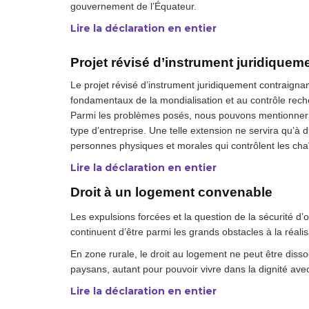
gouvernement de l’Équateur.
Droit au
développement
Diff
Lire la déclaration en entier
Par pays
Projet révisé d’instrument juridiquem
Déclarations à l’ONU
Le projet révisé d’instrument juridiquement contraigna
fondamentaux de la mondialisation et au contrôle reche
Conférences
Parmi les problèmes posés, nous pouvons mentionner c
type d’entreprise. Une telle extension ne servira qu’à d
Archives à
personnes physiques et morales qui contrôlent les cha
disposition
Lire la déclaration en entier
Droit à un logement convenable
Les expulsions forcées et la question de la sécurité d’
continuent d’être parmi les grands obstacles à la réali
En zone rurale, le droit au logement ne peut être dissoc
paysans, autant pour pouvoir vivre dans la dignité avec
Lire la déclaration en entier