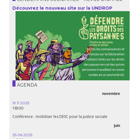
Découvrez le nouveau site sur la UNDROP
AGENDA
novembre
21.05.
20h00
19.11.2025
18h30
Premiè
Conférence : mobiliser les DESC pour la justice sociale
06.05.
juin
14:30
25.06.2025
WEBINA