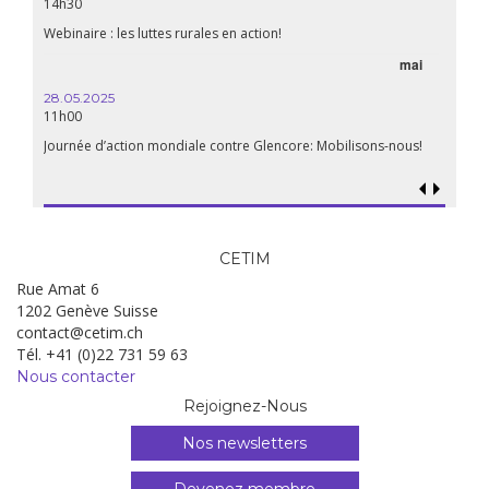
14h30
aliment
Webinaire : les luttes rurales en action!
mai
15.04.
18h30
28.05.2025
11h00
Les mul
Quels e
Journée d’action mondiale contre Glencore: Mobilisons-nous!
CETIM
Rue Amat 6
1202 Genève Suisse
contact@cetim.ch
Tél. +41 (0)22 731 59 63
Nous contacter
Rejoignez-Nous
Nos newsletters
Devenez membre