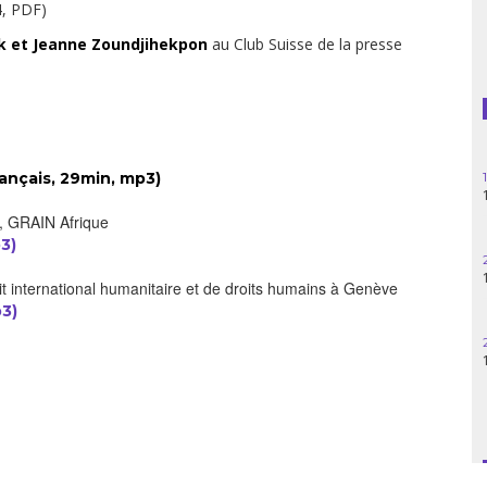
, PDF)
Guatemala
k et Jeanne Zoundjihekpon
au Club Suisse de la presse
Haïti
Madagascar
Nigeria
rançais, 29min,
mp3)
, GRAIN Afrique
Palestine
3)
Pérou
oit international humanitaire et de droits humains à Genève
p3)
Syrie
Turquie
Venezuela