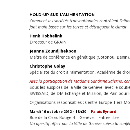
Droit au
développement
Diff
HOLD-UP SUR L’ALIMENTATION
Par pays
Comment les sociétés transnationales contrôlent l’ali
font main basse sur les terres et détraquent le climat
Déclarations à l’ONU
Henk Hobbelink
Directeur de GRAIN
Conférences
Jeanne Zoundjihekpon
Maître de conférence en génétique (Cotonou, Bénin)
Archives à
disposition
Christophe Golay
Spécialiste du droit à l’alimentation, Académie de dr
Avec la participation de Madame Sandrine Salerno, cons
Sous les auspices de la Ville de Genève, avec le sout
SWISSAID, de DM Echange et Mission, de Pain pour l
Organisations responsables : Centre Europe Tiers Mo
–
Mardi 16 octobre 2012 – 18h30
Palais Eynard
Rue de la Croix-Rouge 4 – Genève – Entrée libre
Un apéritif offert par la Ville de Genève suivra la conf