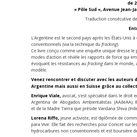
de 2
Droit au
développement
« Pôle Sud », Avenue Jean-Ja
Diff
Traduction consécutive de 
Par pays
Ent
Déclarations à l’ONU
L’Argentine est le second pays après les États-Unis à
conventionnels (via la technique du
fracking
).
Conférences
Ce livre conçu comme une enquête unique dresse le pa
modes d’action et révèle les rapports de force qui e
Archives à
évoquant les résistances au
fracking
dans le monde, att
disposition
modèle.
Venez rencontrer et discuter avec les auteurs 
Argentine mais aussi en Suisse grâce au collect
Enrique Viale,
avocat, s’est spécialisé dans le droit
Argentina de Abogados Ambientalistas (AAdeAA). Il e
et de la Madre Tierra que préside Vandana Shiva (Inde
Lorena Riffo,
jeune activiste, est diplômée de commu
para Vivir. Elle fait des recherches pour Conicet sur l
hydrocarbures non conventionnels et est boursière d