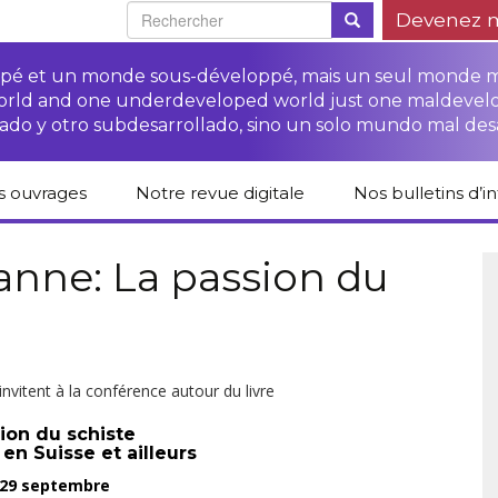
Devenez 
oppé et un monde sous-développé, mais un seul monde 
world and one underdeveloped world just one maldevel
ado y otro subdesarrollado, sino un solo mundo mal des
s ouvrages
Notre revue digitale
Nos bulletins d’i
alogue des livres
Campagne
Une revue digitale
 CETIM
“Protéger les droits
pour un autre
anne: La passion du
des paysan.nes”
développement
liCETIM
Campagne Stop à
Accès à la justice
l’impunité des
Lendemains
pour les paysan.nes
sociétés
solidaires dans les
sées d’hier pour
transnationales (STN)
médias
main
Autres documents
nvitent à la conférence autour du livre
Fiches de formation
et liens
sur les droits des
Accès à la justice
s-série
paysan.nes
pour les victimes des
ion du schiste
STN
en Suisse et ailleurs
lications droits
Collection droits
 29 septembre
mains
humains