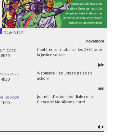
AGENDA
novembre
Conférence : mobiliser les DESC pour
19.11.2025
la justice sociale
18h30
juin
Webinaire : les luttes rurales en
25.06.2025
action!
14h30
mai
Journée d’action mondiale contre
28.05.2025
Glencore: Mobilisons-nous!
11h00