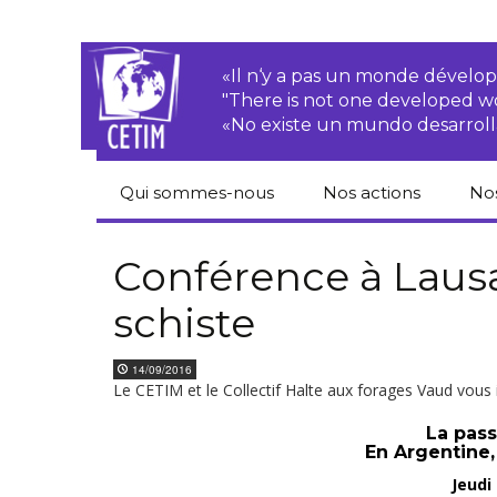
«Il n‘y a pas un monde dével
"There is not one developed 
«No existe un mundo desarroll
Qui sommes-nous
Nos actions
No
CETIM
Droits des
Cat
paysan.nes
du
Conférence à Laus
Équipe
schiste
Sociétés
Pub
transnationales
Newsletters
Pen
14/09/2016
Justice
de
Le CETIM et le Collectif Halte aux forages Vaud vous i
Rapports d’activités
environnementale
Hor
La pass
Statuts
Droits économiques,
En Argentine, 
sociaux et culturels
Pub
Jeudi
hu