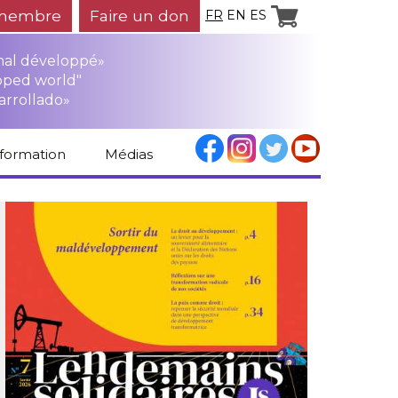
membre
Faire un don
FR
EN
ES
mal développé»
oped world"
arrollado»
nformation
Médias
Espace médias
Revue de presse