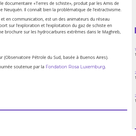
 le documentaire «Terres de schiste», produit par les Amis de
Guatemala
 de Neuquén. Il connaît bien la problématique de l’extractivisme.
le et en communication, est un des animateurs du réseau
Haïti
rt sur l’exploration et l’exploitation du gaz de schiste en
’une brochure sur les hydrocarbures extrêmes dans le Maghreb,
Madagascar
Nigeria
ur (Observatoire Pétrole du Sud, basée à Buenos Aires).
Palestine
tournée soutenue par la
.
Fondation Rosa Luxemburg
Pérou
Syrie
Turquie
Venezuela