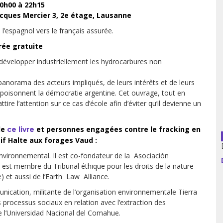
0h00 à 22h15
cques Mercier 3, 2e étage,
Lausanne
usion librairies
Cahiers critiques
l’espagnol vers le français assurée.
Argentine
rée gratuite
Bolivie
 développer industriellement les hydrocarbures non
Brésil
norama des acteurs impliqués, de leurs intérêts et de leurs
mpoisonnent la démocratie argentine. Cet ouvrage, tout en
Chili
ire l’attention sur ce cas d’école afin d’éviter qu’il devienne un
Colombie
de
et personnes engagées contre le fracking en
ce livre
if Halte aux forages Vaud :
Cuba
 environnemental. Il est co-fondateur de la Asociación
st membre du Tribunal éthique pour les droits de la nature
Equateur
) et aussi de l’Earth Law Alliance.
nication, militante de l’organisation environnementale Tierra
Espagne
es processus sociaux en relation avec l’extraction des
e l’Universidad Nacional del Comahue.
France