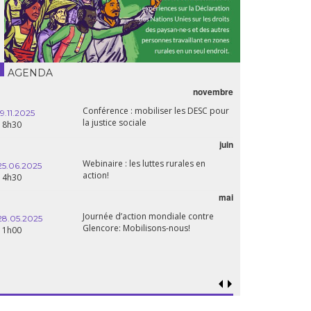
AGENDA
novembre
Conférence : mobiliser les DESC pour
19.11.2025
la justice sociale
18h30
juin
Webinaire : les luttes rurales en
25.06.2025
action!
14h30
mai
Journée d’action mondiale contre
28.05.2025
Glencore: Mobilisons-nous!
11h00