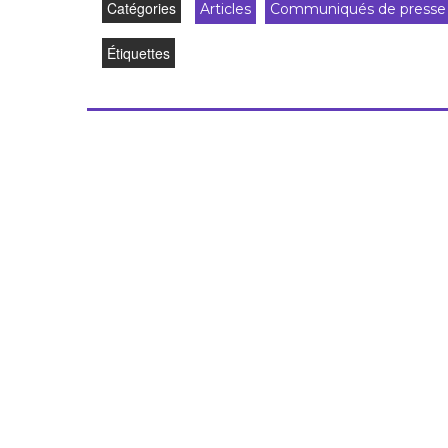
Catégories
Articles
Communiqués de presse
Droit au
développement
Diff
Étiquettes
Par pays
Déclarations à l’ONU
Conférences
Archives à
disposition