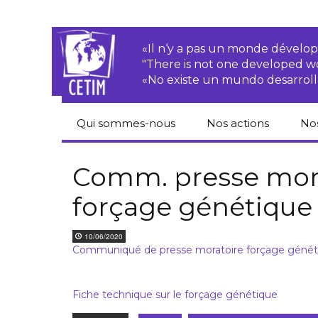
«Il n‘y a pas un monde dével
"There is not one developed 
«No existe un mundo desarroll
Qui sommes-nous
Nos actions
No
CETIM
Droits des
Cat
paysan.nes
du
Comm. presse mora
Équipe
forçage génétique
Sociétés
Pub
transnationales
Newsletters
Pen
10/06/2020
Justice
de
Communiqué de presse moratoire forçage génét
Rapports d’activités
environnementale
Hor
Statuts
Droits économiques,
sociaux et culturels
Fiche technique sur le forçage génétique
Pub
hu