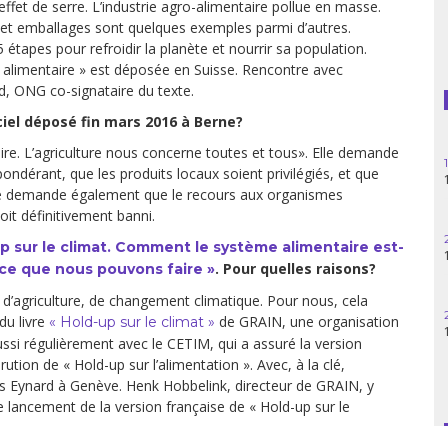
fet de serre. L’industrie agro-alimentaire pollue en masse.
 et emballages sont quelques exemples parmi d’autres.
Guatemala
 étapes pour refroidir la planète et nourrir sa population.
é alimentaire » est déposée en Suisse. Rencontre avec
Haïti
, ONG co-signataire du texte.
Madagascar
ciel déposé fin mars 2016 à Berne?
taire. L’agriculture nous concerne toutes et tous». Elle demande
Nigeria
ondérant, que les produits locaux soient privilégiés, et que
lle demande également que le recours aux organismes
Palestine
oit définitivement banni.
p sur le climat. Comment le système alimentaire est-
Pérou
. Pour quelles raisons?
ce que nous pouvons faire »
Syrie
 d’agriculture, de changement climatique. Pour nous, cela
du livre
de GRAIN, une organisation
« Hold-up sur le climat »
Turquie
ssi régulièrement avec le CETIM, qui a assuré la version
arution de « Hold-up sur l’alimentation ». Avec, à la clé,
is Eynard à Genève. Henk Hobbelink, directeur de GRAIN, y
Venezuela
le lancement de la version française de « Hold-up sur le