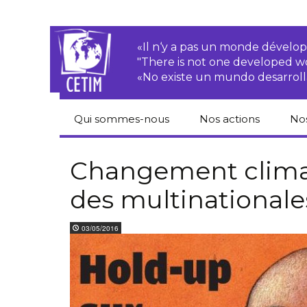
«Il n‘y a pas un monde dével
"There is not one developed 
«No existe un mundo desarroll
Qui sommes-nous
Nos actions
No
CETIM
Droits des
Cat
paysan.nes
du
Changement climat
Équipe
des multinationale
Sociétés
Pub
transnationales
Newsletters
Pen
03/05/2016
Justice
de
Rapports d’activités
environnementale
Hor
Statuts
Droits économiques,
sociaux et culturels
Pub
hu