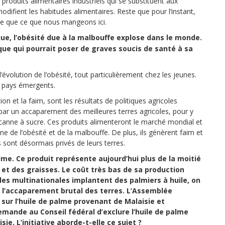
produits alimentaires industriels qui se substituent aux
modifient les habitudes alimentaires. Reste que pour l’instant,
ne que ce que nous mangeons ici.
que, l’obésité due à la malbouffe explose dans le monde.
que qui pourrait poser de graves soucis de santé à sa
évolution de l’obésité, tout particulièrement chez les jeunes.
 pays émergents.
ion et la faim, sont les résultats de politiques agricoles
, par un accaparement des meilleures terres agricoles, pour y
a canne à sucre. Ces produits alimenteront le marché mondial et
ne de l’obésité et de la malbouffe. De plus, ils génèrent faim et
 sont désormais privés de leurs terres.
lme. Ce produit représente aujourd’hui plus de la moitié
et des graisses. Le coût très bas de sa production
 les multinationales implantent des palmiers à huile, on
 à l’accaparement brutal des terres. L’Assemblée
sur l’huile de palme provenant de Malaisie et
emande au Conseil fédéral d’exclure l’huile de palme
e. L’initiative aborde-t-elle ce sujet ?