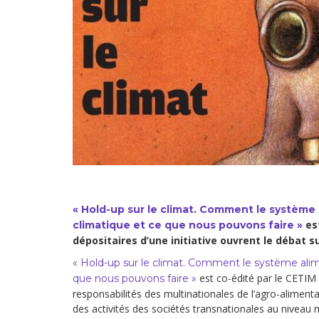
Droit au
développement
Diff
Par pays
Déclarations à l’ONU
Conférences
Archives à
disposition
« Hold-up sur le climat. Comment le systèm
est
climatique et ce que nous pouvons faire »
dépositaires d’une initiative ouvrent le débat s
« Hold-up sur le climat. Comment le système ali
est co-édité par le CETIM 
que nous pouvons faire »
responsabilités des multinationales de l’agro-aliment
des activités des sociétés transnationales au niveau 