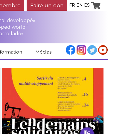
membre
Faire un don
FR
EN
ES
mal développé»
oped world"
arrollado»
nformation
Médias
Espace médias
Revue de presse