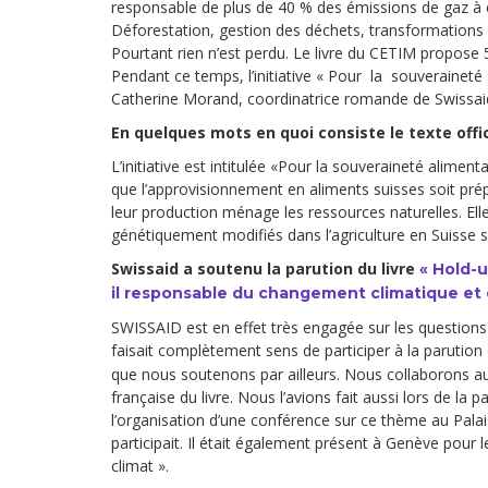
responsable de plus de 40 % des émissions de gaz à ef
Déforestation, gestion des déchets, transformations
Pourtant rien n’est perdu. Le livre du CETIM propose 5
Pendant ce temps, l’initiative « Pour la souverainet
Catherine Morand, coordinatrice romande de Swissaid
En quelques mots en quoi consiste le texte offi
L’initiative est intitulée «Pour la souveraineté alimen
que l’approvisionnement en aliments suisses soit prép
leur production ménage les ressources naturelles. E
génétiquement modifiés dans l’agriculture en Suisse s
Swissaid a soutenu la parution du livre
« Hold-u
il responsable du changement climatique et 
SWISSAID est en effet très engagée sur les questions
faisait complètement sens de participer à la parution 
que nous soutenons par ailleurs. Nous collaborons au
française du livre. Nous l’avions fait aussi lors de la p
l’organisation d’une conférence sur ce thème au Pala
participait. Il était également présent à Genève pour 
climat ».