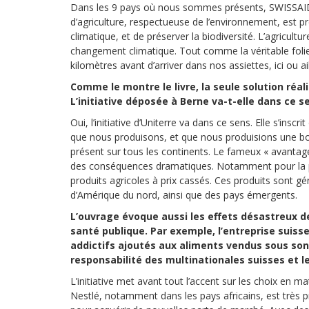
Dans les 9 pays où nous sommes présents, SWISSAID a
d’agriculture, respectueuse de l’environnement, est 
climatique, et de préserver la biodiversité. L’agricultu
changement climatique. Tout comme la véritable folie 
kilomètres avant d’arriver dans nos assiettes, ici ou ail
Comme le montre le livre, la seule solution réal
L’initiative déposée à Berne va-t-elle dans ce s
Oui, l’initiative d’Uniterre va dans ce sens. Elle s’i
que nous produisons, et que nous produisions une
présent sur tous les continents. Le fameux « avantag
des conséquences dramatiques. Notamment pour la pe
produits agricoles à prix cassés. Ces produits sont g
d’Amérique du nord, ainsi que des pays émergents.
L’ouvrage évoque aussi les effets désastreux des
santé publique. Par exemple, l’entreprise suiss
addictifs ajoutés aux aliments vendus sous son la
responsabilité des multinationales suisses et le
L’initiative met avant tout l’accent sur les choix en ma
Nestlé, notamment dans les pays africains, est très pr