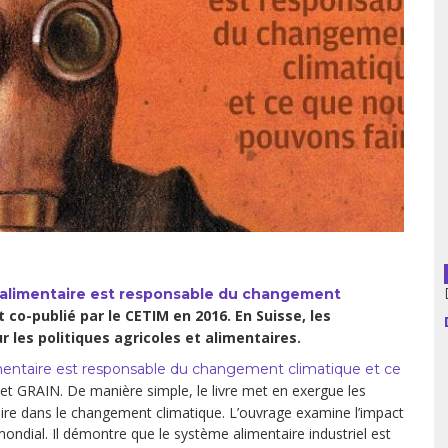
usion librairies
Cahiers critiques
Argentine
Bolivie
Brésil
Chili
Colombie
e alimentaire est responsable du changement
Cuba
 co-publié par le CETIM en 2016. En Suisse, les
ur les politiques agricoles et alimentaires.
Equateur
mentaire est responsable du changement climatique et ce
Espagne
et GRAIN. De manière simple, le livre met en exergue les
aire dans le changement climatique. L’ouvrage examine l’impact
France
mondial. Il démontre que le système alimentaire industriel est