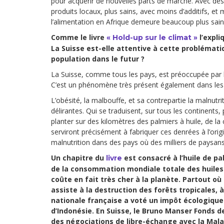
pour acquérir de nouvelles parts de marché. Avec des 
produits locaux, plus sains, avec moins d’additifs, et 
l’alimentation en Afrique demeure beaucoup plus sai
Comme le livre
l’expli
« Hold-up sur le climat »
La Suisse est-elle attentive à cette problémati
population dans le futur ?
La Suisse, comme tous les pays, est préoccupée par l’
C’est un phénomène très présent également dans les
L’obésité, la malbouffe, et sa contrepartie la malnutrit
délirantes. Qui se traduisent, sur tous les continents
planter sur des kilomètres des palmiers à huile, de l
serviront précisément à fabriquer ces denrées à l’origi
malnutrition dans des pays où des milliers de paysans
Un chapitre du
est consacré à l’huile de pa
livre
de la consommation mondiale totale des huiles 
coûte en fait très cher à la planète. Partout où
assiste à la destruction des forêts tropicales,
nationale française a voté un impôt écologique 
d’Indonésie. En Suisse, le Bruno Manser Fonds d
des négociations de libre-échange avec la Malaisi