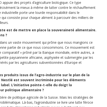
ppuie des projets d’agriculture biologique. Ce type
précisément la mieux à même de lutter contre le réchauffement
re industrielle porte une lourde responsabilité dans le
qui consiste pour chaque aliment à parcourir des milliers de
leurs.
iste est de mettre en place la souveraineté alimentaire.
ens ?
nscrit dans un vaste mouvement qui prône que nous mangions ce
 bonne partie de ce que nous consommons. Ce mouvement est
e comparatif » prôné par la Banque mondiale, entre autres, a
tite paysannerie africaine, asphyxiée et submergée par les
énérés par les agricultures subventionnées d’Europe et
 produits issus de l’agro-industrie sur le plan de la
e Nestlé est souvent incriminée pour les éléments
bel. L’initiative pointe-t-elle du doigt la
ur politique alimentaire ?
tière de politique agricole de la Suisse. Mais les stratégies de
oblématique. Là-bas, l’agroindustrie se livre une lutte féroce