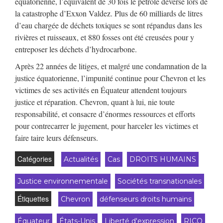
équatorienne, l’équivalent de 30 fois le pétrole déversé lors de
la catastrophe d’Exxon Valdez. Plus de 60 milliards de litres
d’eau chargée de déchets toxiques se sont répandus dans les
rivières et ruisseaux, et 880 fosses ont été creusées pour y
entreposer les déchets d’hydrocarbone.
Après 22 années de litiges, et malgré une condamnation de la
justice équatorienne, l’impunité continue pour Chevron et les
victimes de ses activités en Équateur attendent toujours
justice et réparation. Chevron, quant à lui, nie toute
responsabilité, et consacre d’énormes ressources et efforts
pour contrecarrer le jugement, pour harceler les victimes et
faire taire leurs défenseurs.
Catégories
Actualités
Cas
DROITS HUMAINS
Justice environnementale
Sociétés transnationales
Étiquettes
Chevron
défenseurs droits humains
Équateur
États-Unis
Liberté d'expression
RICO