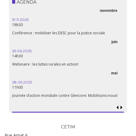
AGENDA
novembre
21.05.
20h00
19.11.2025
18h30
Premiè
Conférence : mobiliser les DESC pour la justice sociale
06.05.
juin
14:30
25.06.2025
WEBINA
14h30
aliment
Webinaire : les luttes rurales en action!
mai
15.04.
18h30
28.05.2025
11h00
Les mul
Quels e
Journée d’action mondiale contre Glencore: Mobilisons-nous!
CETIM
Rue Amat 6