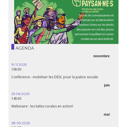
AGENDA
novembre
21.05.
20h00
19.11.2025
18h30
Premiè
Conférence : mobiliser les DESC pour la justice sociale
06.05.
juin
14:30
25.06.2025
WEBINA
14h30
aliment
Webinaire : les luttes rurales en action!
mai
15.04.
18h30
28.05.2025