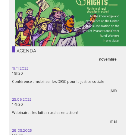
AGENDA
novembre
21.05.
20h00
19.11.2025
18h30
Premiè
Conférence : mobiliser les DESC pour la justice sociale
06.05.
juin
14:30
25.06.2025
WEBINAI
14h30
aliment
Webinaire : les luttes rurales en action!
mai
15.04.
18h30
28.05.2025