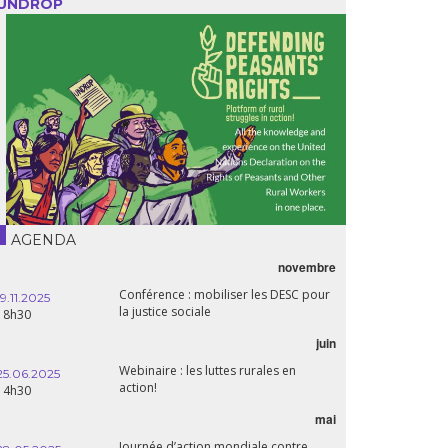
UNDROP
AGENDA
novembre
Conférence : mobiliser les DESC pour
19.11.2025
la justice sociale
18h30
juin
Webinaire : les luttes rurales en
25.06.2025
action!
14h30
mai
Journée d’action mondiale contre