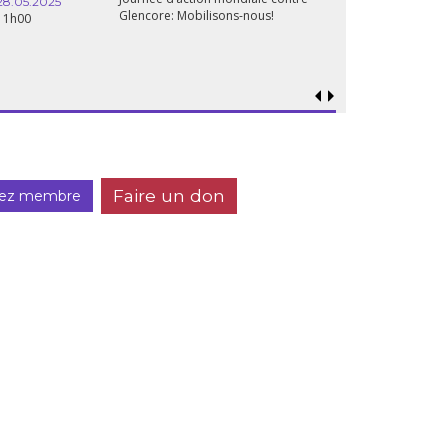
28.05.2025
Glencore: Mobilisons-nous!
11h00
Faire un don
ez membre