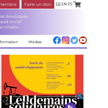
membre
Faire un don
FR
EN
ES
mal développé»
oped world"
arrollado»
nformation
Médias
Espace médias
Revue de presse