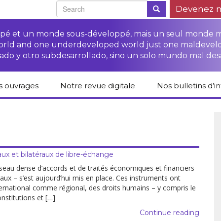
Devenez 
oppé et un monde sous-développé, mais un seul monde 
world and one underdeveloped world just one maldevel
ado y otro subdesarrollado, sino un solo mundo mal des
s ouvrages
Notre revue digitale
Nos bulletins d’i
alogue des livres
Campagne
Une revue digitale
 CETIM
“Protéger les droits
pour un autre
des paysan.nes”
développement
liCETIM
Campagne Stop à
Accès à la justice
l’impunité des
Lendemains
pour les paysan.nes
sociétés
solidaires dans les
aux et bilatéraux de libre-échange
sées d’hier pour
transnationales (STN)
médias
main
Autres documents
seau dense d’accords et de traités économiques et financiers
Fiches de formation
et liens
aux – s’est aujourd’hui mis en place. Ces ins­truments ont
sur les droits des
Accès à la justice
ernational comme régional, des droits humains – y compris le
s-série
paysan.nes
pour les victimes des
STN
nstitutions et […]
lications droits
Collection droits
Continue reading
mains
humains