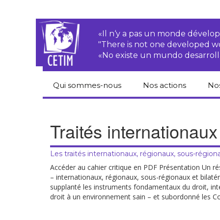
«Il n‘y a pas un monde dével
"There is not one developed 
«No existe un mundo desarroll
Qui sommes-nous
Nos actions
No
CETIM
Droits des
Cat
paysan.nes
du
Traités internationaux
Équipe
Sociétés
Pub
transnationales
Newsletters
Les traités internationaux, régionaux, sous-région
Pen
Justice
de
Accéder au cahier critique en PDF Présentation Un ré
Rapports d’activités
environnementale
– internationaux, régionaux, sous-régionaux et bilatér
supplanté les instruments fondamentaux du droit, int
Hor
Statuts
Droits économiques,
droit à un environnement sain – et subordonné les Co
sociaux et culturels
Pub
hu