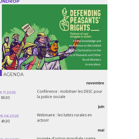
UNDROP
AGENDA
novembre
Conférence : mobiliser les DESC pour
19.11.2025
la justice sociale
18h30
juin
Webinaire : les luttes rurales en
25.06.2025
action!
14h30
mai
Journée d’action mondiale contre