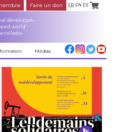
membre
Faire un don
FR
EN
ES
mal développé»
oped world"
arrollado»
nformation
Médias
Espace médias
Revue de presse