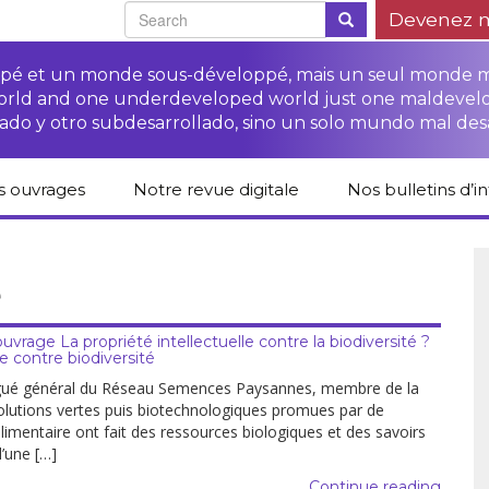
Devenez 
oppé et un monde sous-développé, mais un seul monde 
world and one underdeveloped world just one maldevel
ado y otro subdesarrollado, sino un solo mundo mal des
s ouvrages
Notre revue digitale
Nos bulletins d’i
alogue des livres
Campagne
Une revue digitale
 CETIM
“Protéger les droits
pour un autre
des paysan.nes”
développement
e
liCETIM
Campagne Stop à
Accès à la justice
l’impunité des
Lendemains
pour les paysan.nes
sociétés
solidaires dans les
ouvrage La propriété intellectuelle contre la biodiversité ?
sées d’hier pour
transnationales (STN)
médias
ie contre biodiversité
main
Autres documents
Fiches de formation
et liens
égué général du Réseau Semences Paysannes, membre de la
sur les droits des
Accès à la justice
lutions vertes puis biotechnologiques promues par de
s-série
paysan.nes
pour les victimes des
limentaire ont fait des ressources biologiques et des savoirs
STN
’une […]
lications droits
Collection droits
mains
humains
Continue reading