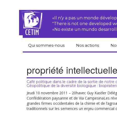
«Il n‘y a pas un monde dével
"There is not one developed 
«No existe un mundo desarroll
Qui sommes-nous
Nos actions
No
CETIM
Droits des
Cat
paysan.nes
du
propriété intellectuell
Équipe
Sociétés
Pub
transnationales
Newsletters
Café politique dans le cadre de la sortie de notre 
Pen
Géopolitique de la diversité biologique : biopirater
Justice
de
Rapports d’activités
environnementale
Jeudi 10 novembre 2011 – 20havec Guy Kastler Dél
Confédération paysanne et de Via CampesinaLes révo
Hor
grandes firmes occidentales de la chimie et de l’agroa
Statuts
Droits économiques,
sociaux et culturels
traditionnels sur les semences un enjeu commercial d
Pub
hu