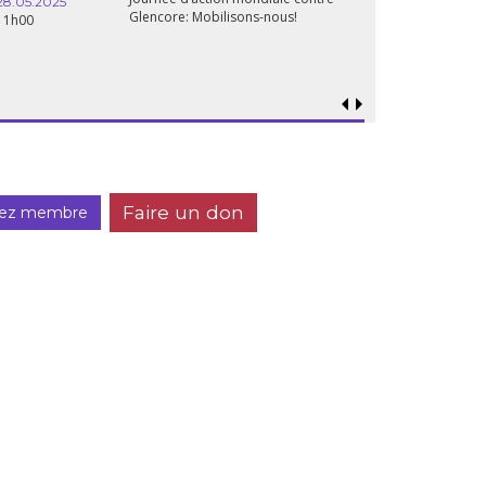
28.05.2025
Glencore: Mobilisons-nous!
11h00
Faire un don
ez membre