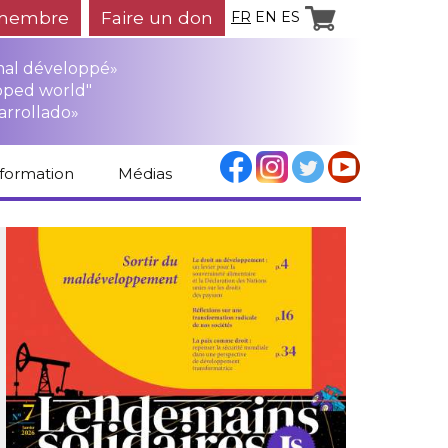
membre
Faire un don
FR
EN
ES
mal développé»
oped world"
arrollado»
nformation
Médias
Espace médias
Revue de presse