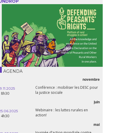
UNDROP
AGENDA
novembre
21.05.2025
Conférence : mobiliser les DESC pour
20h00
19.11.2025
la justice sociale
18h30
06.05.2025
juin
14:30
Webinaire : les luttes rurales en
25.06.2025
action!
14h30
mai
15.04.2025
18h30
Journée d’action mondiale contre