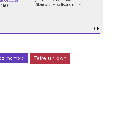
28.05.2025
Glencore: Mobilisons-nous!
11h00
Faire un don
ez membre