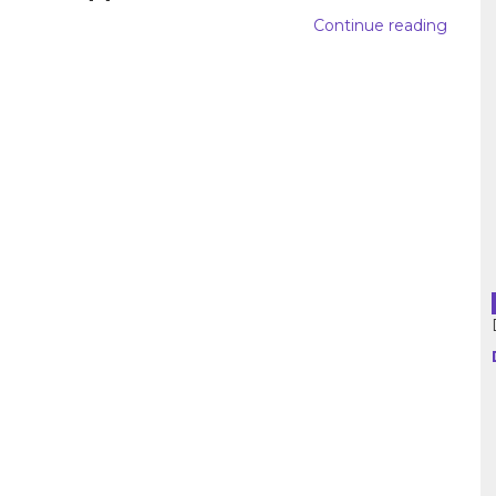
Continue reading
usion librairies
Cahiers critiques
Argentine
Bolivie
Brésil
Chili
Colombie
Cuba
Equateur
Espagne
France