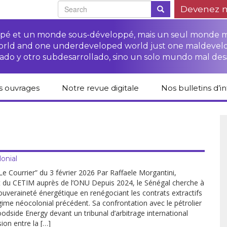
Devenez 
oppé et un monde sous-développé, mais un seul monde 
world and one underdeveloped world just one maldevel
ado y otro subdesarrollado, sino un solo mundo mal des
s ouvrages
Notre revue digitale
Nos bulletins d’i
alogue des livres
Campagne
Une revue digitale
 CETIM
“Protéger les droits
pour un autre
des paysan.nes”
développement
liCETIM
Campagne Stop à
Accès à la justice
l’impunité des
Lendemains
pour les paysan.nes
sociétés
solidaires dans les
onial
sées d’hier pour
transnationales (STN)
médias
main
Autres documents
Le Courrier” du 3 février 2026 Par Raffaele Morgantini,
Fiches de formation
et liens
 du CETIM auprès de l’ONU Depuis 2024, le Sénégal cherche à
sur les droits des
Accès à la justice
ouveraineté énergétique en renégociant les contrats extractifs
s-série
paysan.nes
pour les victimes des
STN
gime néocolonial précédent. Sa confrontation avec le pétrolier
odside Energy devant un tribunal d’arbitrage international
lications droits
Collection droits
nsion entre la […]
mains
humains