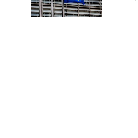
Droit au
développement
Diff
Par pays
Déclarations à l’ONU
Conférences
Archives à
disposition