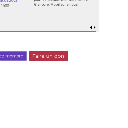
28.05.2025
Glencore: Mobilisons-nous!
11h00
Faire un don
ez membre