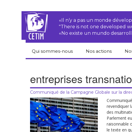
«Il n‘y a pas un monde dével
"There is not one developed 
«No existe un mundo desarroll
Qui sommes-nous
Nos actions
No
CETIM
Droits des
Cat
paysan.nes
du
entreprises transnati
Équipe
Sociétés
Pub
transnationales
Newsletters
Communiqué de la Campagne Globale sur la directi
Pen
Justice
de
Communiqué 
Rapports d’activités
environnementale
revendiquer l
des multinati
Hor
Statuts
Droits économiques,
Parlement eur
sociaux et culturels
raisonnable 
Pub
le texte en qu
hu