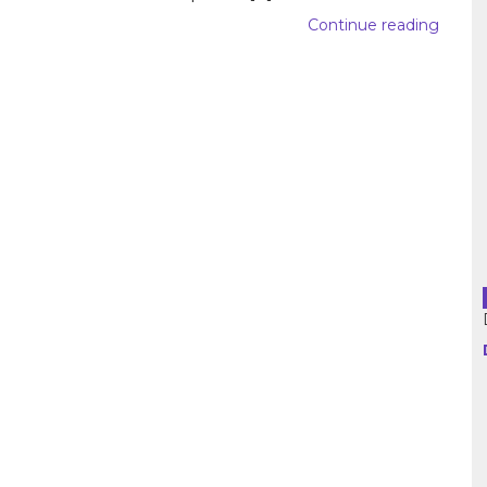
Continue reading
usion librairies
Cahiers critiques
Argentine
Bolivie
Brésil
Chili
Colombie
Cuba
Equateur
Espagne
France