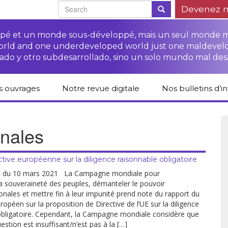
Devenez 
oppé et un monde sous-développé, mais un seul monde 
world and one underdeveloped world just one maldevel
ado y otro subdesarrollado, sino un solo mundo mal des
s ouvrages
Notre revue digitale
Nos bulletins d’i
alogue des livres
Campagne
Une revue digitale
 CETIM
“Protéger les droits
pour un autre
des paysan.nes”
développement
onales
liCETIM
Campagne Stop à
Accès à la justice
l’impunité des
Lendemains
pour les paysan.nes
sociétés
solidaires dans les
ve européenne sur la diligence raisonnable obligatoire
sées d’hier pour
transnationales (STN)
médias
main
Autres documents
du 10 mars 2021 La Campagne mondiale pour
Fiches de formation
et liens
a souveraineté des peuples, démanteler le pouvoir
sur les droits des
Accès à la justice
onales et mettre fin à leur impunité prend note du rapport du
s-série
paysan.nes
pour les victimes des
STN
opéen sur la proposition de Directive de l’UE sur la diligence
obligatoire. Cependant, la Campagne mondiale considère que
lications droits
Collection droits
estion est insuffisant/n’est pas à la […]
mains
humains