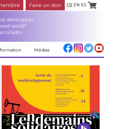
membre
Faire un don
FR
EN
ES
mal développé»
oped world"
arrollado»
nformation
Médias
Espace médias
Revue de presse