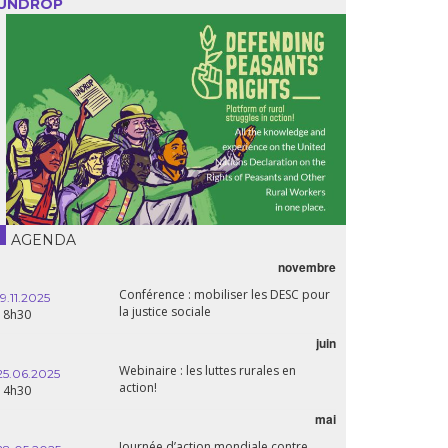
UNDROP
AGENDA
novembre
21.05.2025
Conférence : mobiliser les DESC pour
20h00
19.11.2025
la justice sociale
18h30
06.05.2025
juin
14:30
Webinaire : les luttes rurales en
25.06.2025
action!
14h30
mai
15.04.2025
18h30
Journée d’action mondiale contre